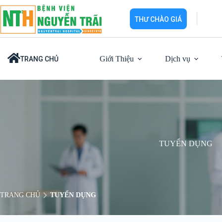
Chuyển
đến
THƯ CHÀO GIÁ
phần
nội
dung
Giới Thiệu
Dịch vụ
TRANG CHỦ
TUYỂN DỤNG
TRANG CHỦ
TUYỂN DỤNG