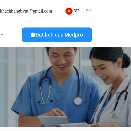
khachhangbvnt@gmail.com
VI
EN
Đặt lịch qua Medpro