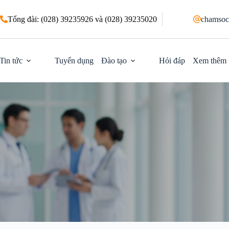
Tổng đài: (028) 39235926 và (028) 39235020
chamsoc
Tin tức
Tuyển dụng
Đào tạo
Hỏi đáp
Xem thêm