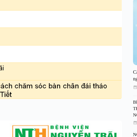
C
n
B
T
N
N