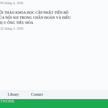
09 tháng 4, 2026
ỘI THẢO KHOA HỌC CẬP NHẬT TIẾN BỘ
ỦA NỘI SOI TRONG CHẨN ĐOÁN VÀ ĐIỀU
RỊ U ỐNG TIÊU HÓA
22 tháng 3, 2026
Library
Contact
ETWORK