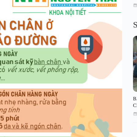
S
B
C