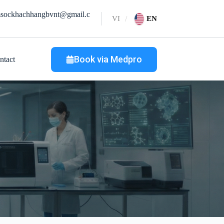
sockhachhangbvnt@gmail.c
VI
EN
Book via Medpro
ntact