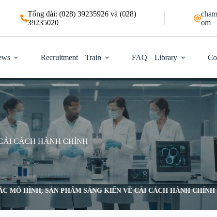
Tổng đài: (028) 39235926 và (028)
cham
39235020
om
ews
Recruitment
Train
FAQ
Library
Co
 CẢI CÁCH HÀNH CHÍNH
ÁC MÔ HÌNH, SẢN PHẨM SÁNG KIẾN VỀ CẢI CÁCH HÀNH CHÍNH