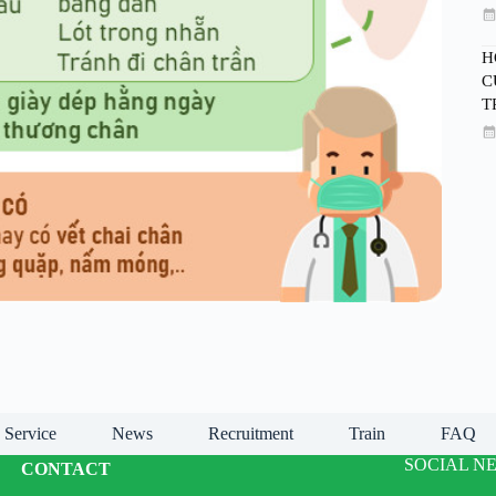
H
C
T
Service
News
Recruitment
Train
FAQ
SOCIAL N
CONTACT