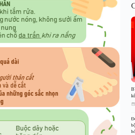
C
B
kế
Đ
bộ
h