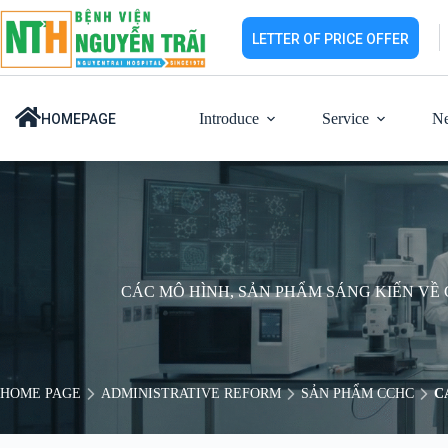
Skip
to
LETTER OF PRICE OFFER
content
Introduce
Service
N
HOMEPAGE
CÁC MÔ HÌNH, SẢN PHẨM SÁNG KIẾN VỀ
HOME PAGE
ADMINISTRATIVE REFORM
SẢN PHẨM CCHC
C