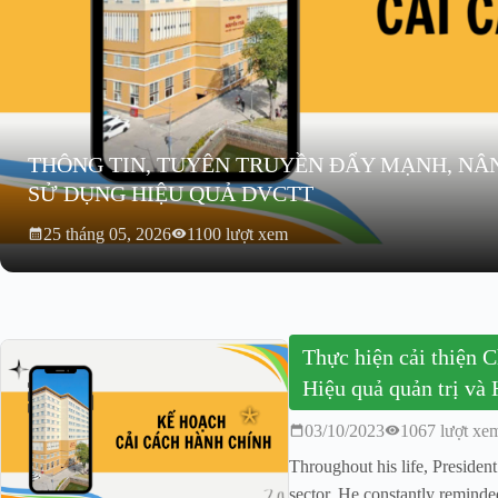
THÔNG TIN, TUYÊN TRUYỀN ĐẨY MẠNH, NÂ
SỬ DỤNG HIỆU QUẢ DVCTT
25 tháng 05, 2026
1100 lượt xem
Thực hiện cải thiện C
Hiệu quả quản trị và
03/10/2023
1067 lượt xe
Throughout his life, Presiden
sector. He constantly remind