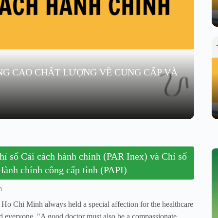
NG CAO CHẤT LƯỢNG VỀ CUNG CẤP VÀ
hỉ số Cải cách hành chính (PAR Inex) và Chỉ số
 Hành chính công cấp tỉnh (PAPI)
m
t Ho Chi Minh always held a special affection for the healthcare
ed everyone, "A good doctor must also be a compassionate