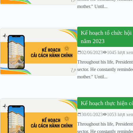
mother." Until...
Kế hoạch tổ chức hội 
năm 2023
02/06/2023
1045 lượt xe
Throughout his life, Presiden
sector. He constantly remind
mother." Until...
Kế hoạch thực hiện c
30/01/2023
1053 lượt xe
Throughout his life, Presiden
sector. He constantly remind