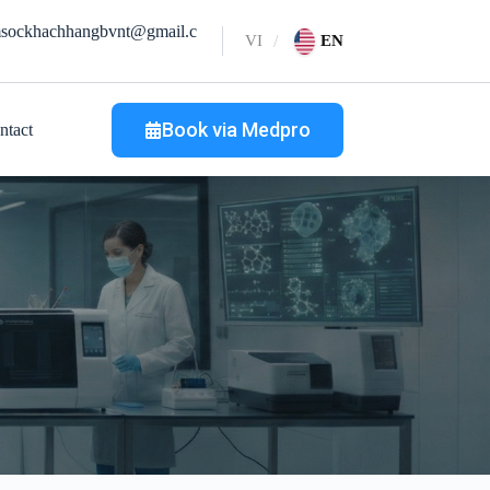
sockhachhangbvnt@gmail.c
VI
EN
Book via Medpro
ntact