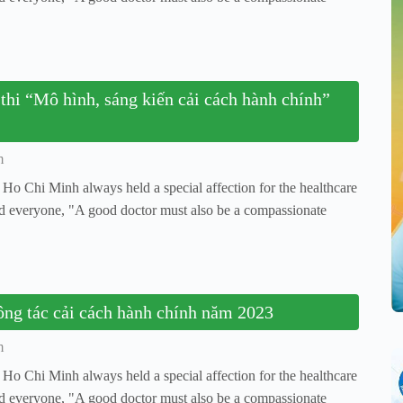
thi “Mô hình, sáng kiến cải cách hành chính”
m
t Ho Chi Minh always held a special affection for the healthcare
ed everyone, "A good doctor must also be a compassionate
ông tác cải cách hành chính năm 2023
m
t Ho Chi Minh always held a special affection for the healthcare
ed everyone, "A good doctor must also be a compassionate