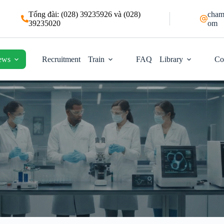
Tổng đài: (028) 39235926 và (028)
cham
39235020
om
ews
Recruitment
Train
FAQ
Library
Co