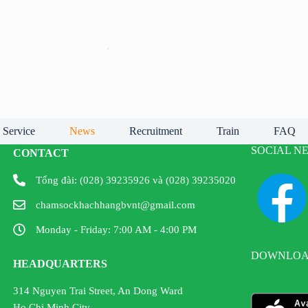
Service
News
Recruitment
Train
FAQ
SOCIAL N
CONTACT
Tổng đài: (028) 39235926 và (028) 39235020
chamsockhachhangbvnt@gmail.com
Monday - Friday: 7:00 AM - 4:00 PM
DOWNLOAD
HEADQUARTERS
314 Nguyen Trai Street, An Dong Ward
Ho Chi Minh City