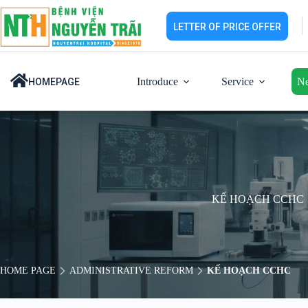
Skip
to
LETTER OF PRICE OFFER
content
Introduce
Service
N
HOMEPAGE
KẾ HOẠCH CCHC
HOME PAGE
ADMINISTRATIVE REFORM
KẾ HOẠCH CCHC