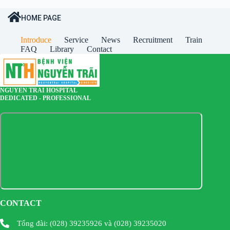
HOME PAGE
Introduce
Service
News
Recruitment
Train
FAQ
Library
Contact
NGUYEN TRAI HOSPITAL
DEDICATED - PROFESSIONAL
CONTACT
Tổng đài: (028) 39235926 và (028) 39235020