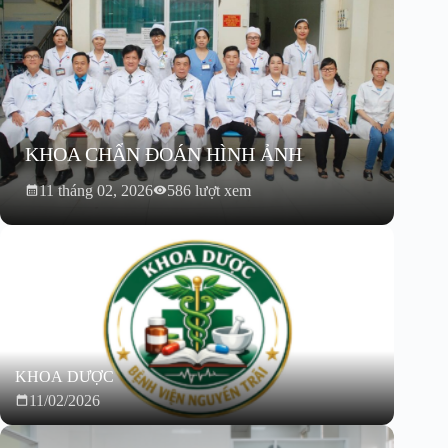
KHOA CHẨN ĐOÁN HÌNH ẢNH
11 tháng 02, 2026
586 lượt xem
KHOA DƯỢC
11/02/2026