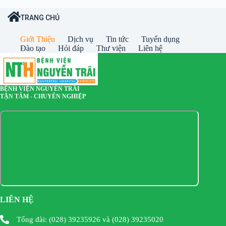
TRANG CHỦ
Giới Thiệu
Dịch vụ
Tin tức
Tuyển dụng
Đào tạo
Hỏi đáp
Thư viện
Liên hệ
BỆNH VIỆN NGUYỄN TRÃI
TẬN TÂM - CHUYÊN NGHIỆP
LIÊN HỆ
Tổng đài: (028) 39235926 và (028) 39235020