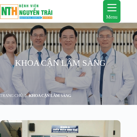
Chuyển
đến
phần
Menu
nội
dung
KHOA CẬN LÂM SÀNG
TRANG CHỦ
KHOA CẬN LÂM SÀNG