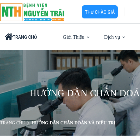
Chuyển
đến
THƯ CHÀO GIÁ
phần
nội
dung
Giới Thiệu
Dịch vụ
TRANG CHỦ
HƯỚNG DẪN CHẨN ĐOÁN
TRANG CHỦ
HƯỚNG DẪN CHẨN ĐOÁN VÀ ĐIỀU TRỊ