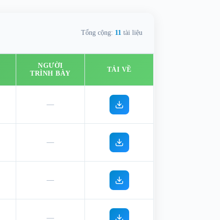
Tổng cộng:
11
tài liệu
NGƯỜI
TẢI VỀ
TRÌNH BÀY
—
—
—
—