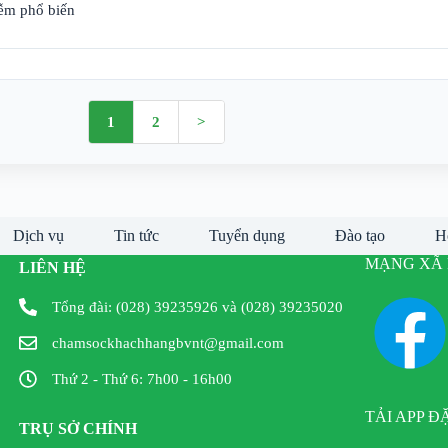
iễm phổ biến
1
2
>
Dịch vụ
Tin tức
Tuyển dụng
Đào tạo
H
MẠNG XÃ 
LIÊN HỆ
Tổng đài: (028) 39235926 và (028) 39235020
chamsockhachhangbvnt@gmail.com
Thứ 2 - Thứ 6: 7h00 - 16h00
TẢI APP Đ
TRỤ SỞ CHÍNH