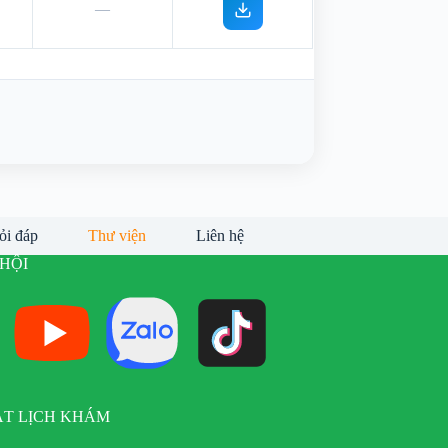
—
ỏi đáp
Thư viện
Liên hệ
HỘI
ẶT LỊCH KHÁM