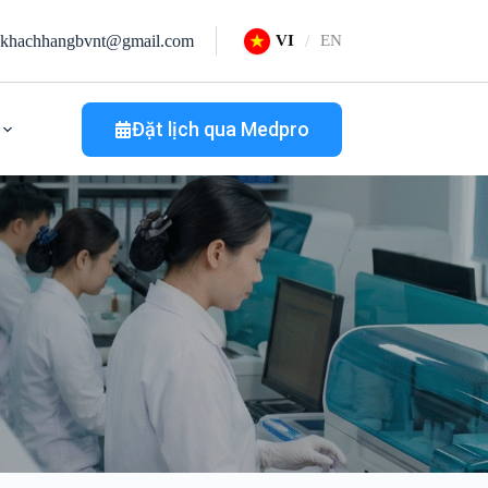
khachhangbvnt@gmail.com
VI
EN
Đặt lịch qua Medpro