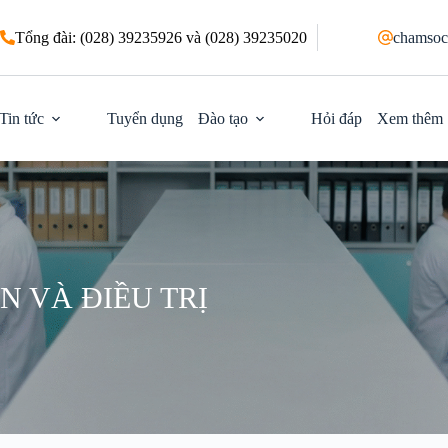
Tổng đài: (028) 39235926 và (028) 39235020
chamsoc
Tin tức
Tuyển dụng
Đào tạo
Hỏi đáp
Xem thêm
 VÀ ĐIỀU TRỊ