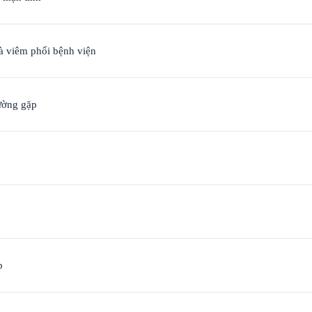
à viêm phổi bệnh viện
hường gặp
p