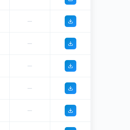
—
—
—
—
—