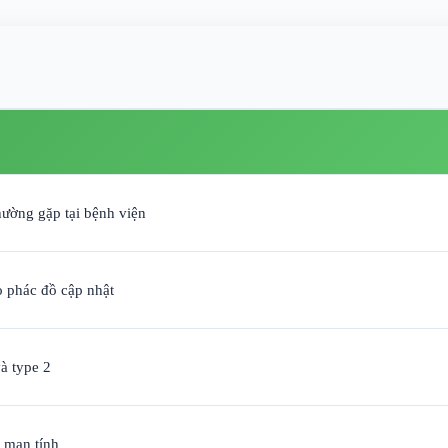
hường gặp tại bệnh viện
o phác đồ cập nhật
à type 2
 mạn tính