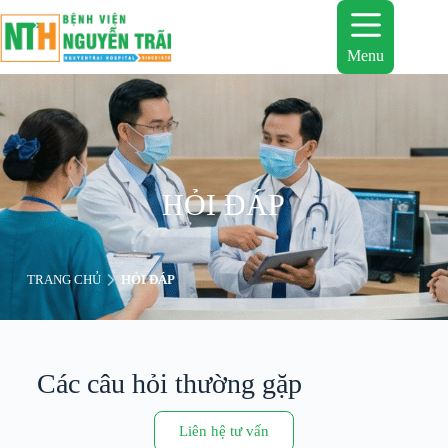
Menu
HỎI ĐÁP
TRANG CHỦ
HỎI ĐÁP
Các câu hỏi thường gặp
Liên hệ tư vấn