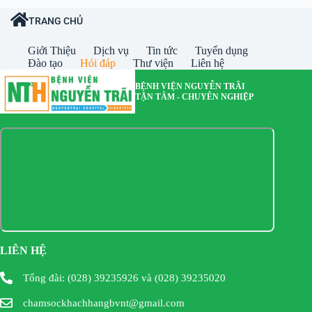
TRANG CHỦ
Giới Thiệu
Dịch vụ
Tin tức
Tuyển dụng
Đào tạo
Hỏi đáp
Thư viện
Liên hệ
BỆNH VIỆN NGUYỄN TRÃI
TẬN TÂM - CHUYÊN NGHIỆP
LIÊN HỆ
Tổng đài: (028) 39235926 và (028) 39235020
chamsockhachhangbvnt@gmail.com