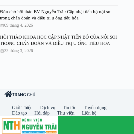
Đón chờ hội thảo BV Nguyễn Trãi: Cập nhật tiến bộ nội soi
trong chẩn đoán và điều trị u ống tiêu hóa
09 tháng 4, 2026
HỘI THẢO KHOA HỌC CẬP NHẬT TIẾN BỘ CỦA NỘI SOI
TRONG CHẨN ĐOÁN VÀ ĐIỀU TRỊ U ỐNG TIÊU HÓA
22 tháng 3, 2026
TRANG CHỦ
Giới Thiệu
Dịch vụ
Tin tức
Tuyển dụng
Đào tạo
Hỏi đáp
Thư viện
Liên hệ