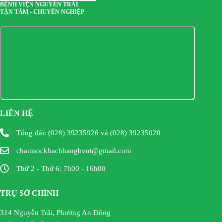
BỆNH VIỆN NGUYỄN TRÃI
TẬN TÂM - CHUYÊN NGHIỆP
LIÊN HỆ
Tổng đài: (028) 39235926 và (028) 39235020
chamsockhachhangbvnt@gmail.com
Thứ 2 - Thứ 6: 7h00 - 16h00
TRỤ SỞ CHÍNH
314 Nguyễn Trãi, Phường An Đông