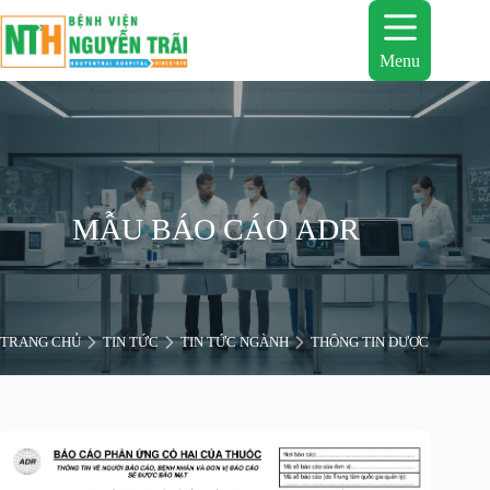
Chuyển
đến
phần
Menu
nội
dung
MẪU BÁO CÁO ADR
TRANG CHỦ
TIN TỨC
TIN TỨC NGÀNH
THÔNG TIN DƯỢC
MẪU 