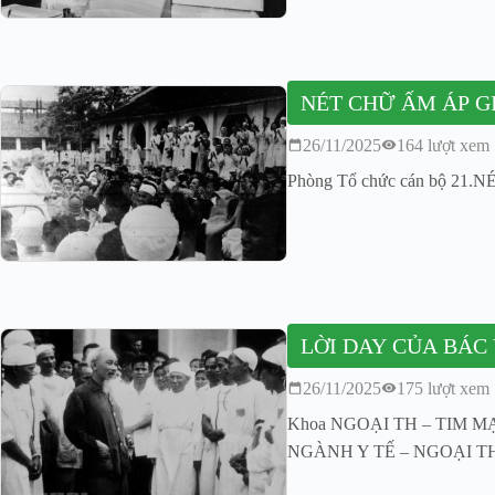
NÉT CHỮ ẤM ÁP G
26/11/2025
164 lượt xem
Phòng Tổ chức cán bộ 2
LỜI DAY CỦA BÁC
26/11/2025
175 lượt xem
Khoa NGOẠI TH – TIM MẠC
NGÀNH Y TẾ – NGOẠI TH