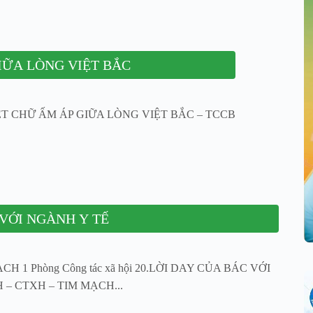
IỮA LÒNG VIỆT BẮC
1.NÉT CHỮ ẤM ÁP GIỮA LÒNG VIỆT BẮC – TCCB
 VỚI NGÀNH Y TẾ
H 1 Phòng Công tác xã hội 20.LỜI DAY CỦA BÁC VỚI
 – CTXH – TIM MẠCH...