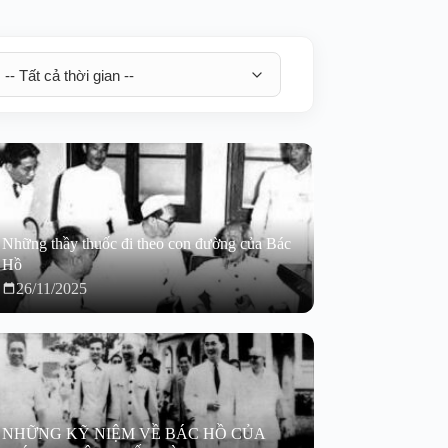
Những thầy thuốc đi theo con đường của Bác
Hồ
26/11/2025
NHỮNG KỸ NIỆM VỀ BÁC HỒ CỦA