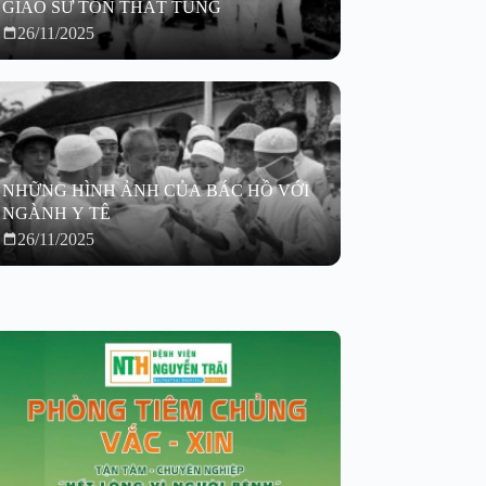
GIÁO SƯ TÔN THẤT TÙNG
26/11/2025
NHỮNG HÌNH ẢNH CỦA BÁC HỒ VỚI
NGÀNH Y TÊ
26/11/2025