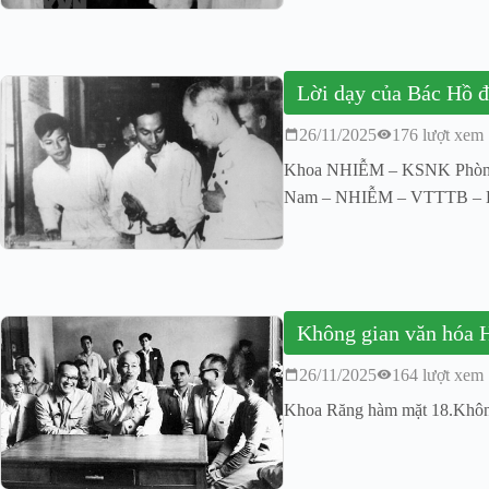
Lời dạy của Bác Hồ đ
26/11/2025
176 lượt xem
Khoa NHIỄM – KSNK Phòng V
Nam – NHIỄM – VTTTB –
Không gian văn hóa 
26/11/2025
164 lượt xem
Khoa Răng hàm mặt 18.Khôn