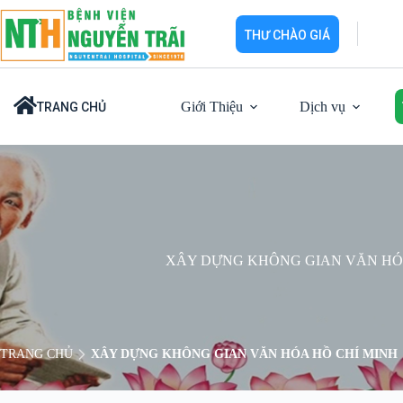
Chuyển
đến
THƯ CHÀO GIÁ
phần
nội
dung
Giới Thiệu
Dịch vụ
TRANG CHỦ
XÂY DỰNG KHÔNG GIAN VĂN HÓ
TRANG CHỦ
XÂY DỰNG KHÔNG GIAN VĂN HÓA HỒ CHÍ MINH