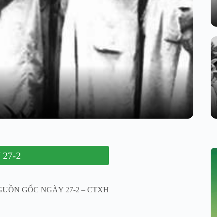
27-2
2.NGUỒN GỐC NGÀY 27-2 – CTXH