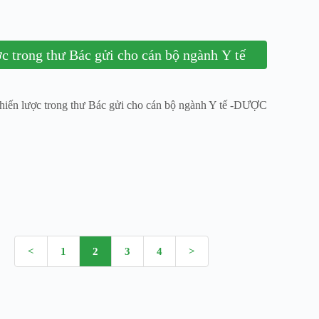
c trong thư Bác gửi cho cán bộ ngành Y tế
iến lược trong thư Bác gửi cho cán bộ ngành Y tế -DƯỢC
<
1
2
3
4
>