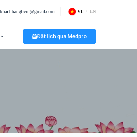
khachhangbvnt@gmail.com
VI
EN
Đặt lịch qua Medpro