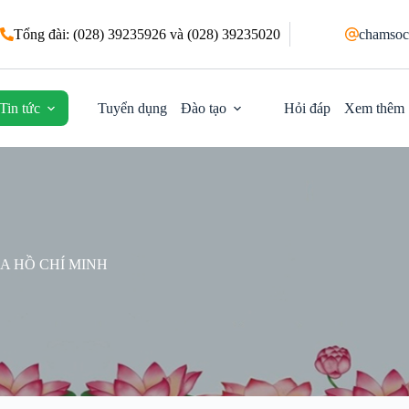
Tổng đài: (028) 39235926 và (028) 39235020
chamsoc
Tin tức
Tuyển dụng
Đào tạo
Hỏi đáp
Xem thêm
A HỒ CHÍ MINH