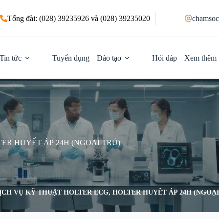
Tổng đài: (028) 39235926 và (028) 39235020
chamsoc
Tin tức
Tuyển dụng
Đào tạo
Hỏi đáp
Xem thêm
ER HUYẾT ÁP 24H (NGOẠI TRÚ)
ỊCH VỤ KỸ THUẬT HOLTER ECG, HOLTER HUYẾT ÁP 24H (NGOẠI