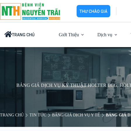
Chuyển
đến
THƯ CHÀO GIÁ
phần
nội
dung
Giới Thiệu
Dịch vụ
TRANG CHỦ
BẢNG GIÁ DỊCH VỤ KỸ THUẬT HOLTER ECG, HOLT
TRANG CHỦ
TIN TỨC
BẢNG GIÁ DỊCH VỤ Y TẾ
BẢNG GIÁ D