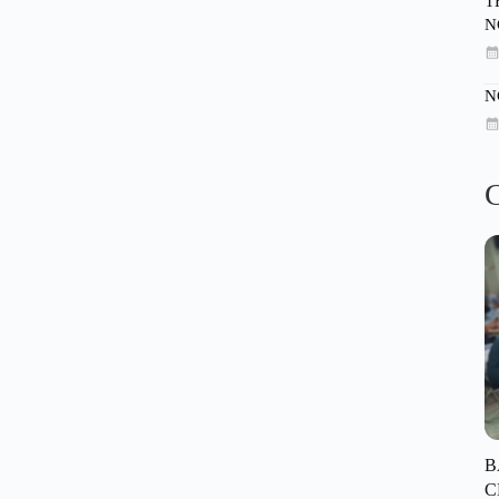
T
N
N
C
B
C