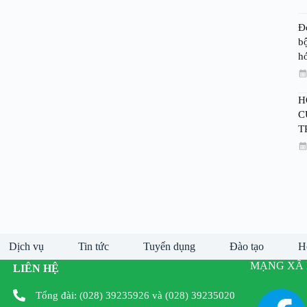
Đ
bộ
h
H
C
T
Dịch vụ
Tin tức
Tuyển dụng
Đào tạo
H
MẠNG XÃ 
LIÊN HỆ
Tổng đài: (028) 39235926 và (028) 39235020