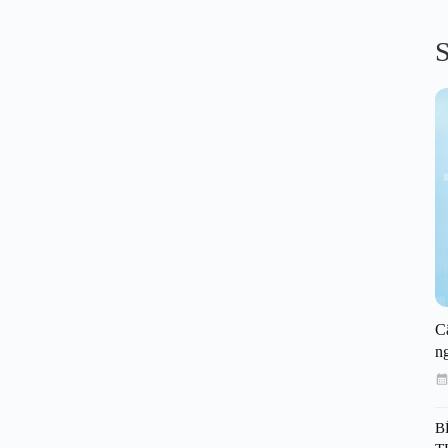
S
C
n
B