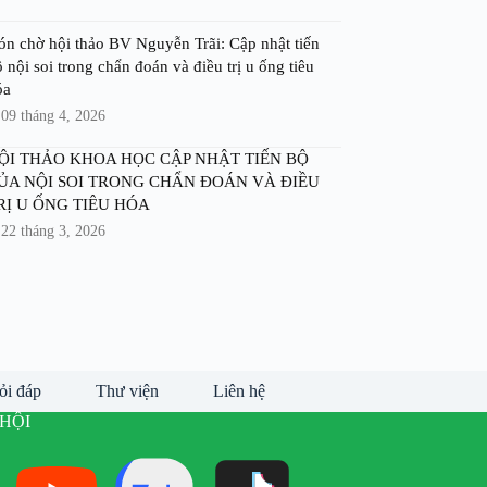
ón chờ hội thảo BV Nguyễn Trãi: Cập nhật tiến
 nội soi trong chẩn đoán và điều trị u ống tiêu
óa
09 tháng 4, 2026
ỘI THẢO KHOA HỌC CẬP NHẬT TIẾN BỘ
ỦA NỘI SOI TRONG CHẨN ĐOÁN VÀ ĐIỀU
RỊ U ỐNG TIÊU HÓA
22 tháng 3, 2026
ỏi đáp
Thư viện
Liên hệ
HỘI