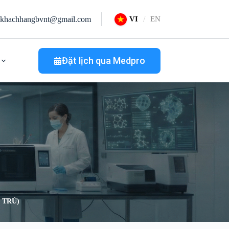
khachhangbvnt@gmail.com
VI
EN
Đặt lịch qua Medpro
 TRÚ)