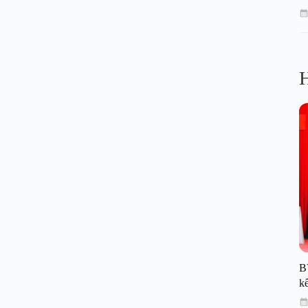
H
B
kế