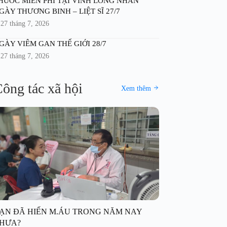
HUỐC MIỄN PHÍ TẠI VĨNH LONG NHÂN
GÀY THƯƠNG BINH – LIỆT SĨ 27/7
27 tháng 7, 2026
GÀY VIÊM GAN THẾ GIỚI 28/7
27 tháng 7, 2026
ông tác xã hội
Xem thêm
ẠN ĐÃ HIẾN M.ÁU TRONG NĂM NAY
HƯA?