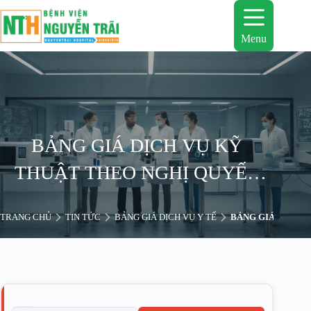
Chuyển
đến
phần
Menu
nội
dung
BẢNG GIÁ DỊCH VỤ KỸ
THUẬT THEO NGHỊ QUYẾT
SỐ 399/NQ-HĐND
TRANG CHỦ
TIN TỨC
BẢNG GIÁ DỊCH VỤ Y TẾ
BẢNG GIÁ DỊCH V
b
a