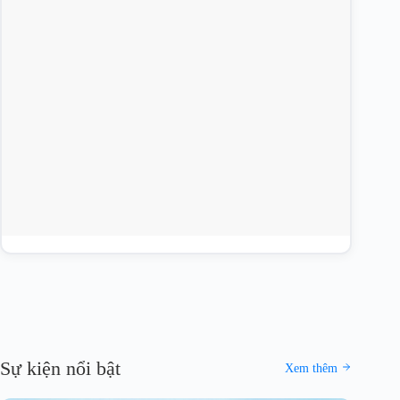
P
L
4
Sự kiện nổi bật
Xem thêm