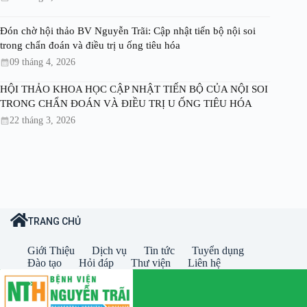
Đón chờ hội thảo BV Nguyễn Trãi: Cập nhật tiến bộ nội soi
trong chẩn đoán và điều trị u ống tiêu hóa
09 tháng 4, 2026
HỘI THẢO KHOA HỌC CẬP NHẬT TIẾN BỘ CỦA NỘI SOI
TRONG CHẨN ĐOÁN VÀ ĐIỀU TRỊ U ỐNG TIÊU HÓA
22 tháng 3, 2026
TRANG CHỦ
Giới Thiệu
Dịch vụ
Tin tức
Tuyển dụng
Đào tạo
Hỏi đáp
Thư viện
Liên hệ