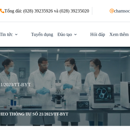
Tổng đài: (028) 39235926 và (028) 39235020
chamsoc
Tin tức
Tuyển dụng
Đào tạo
Hỏi đáp
Xem thêm
/2023/TT-BYT
HEO THÔNG TƯ SỐ 21/2023/TT-BYT