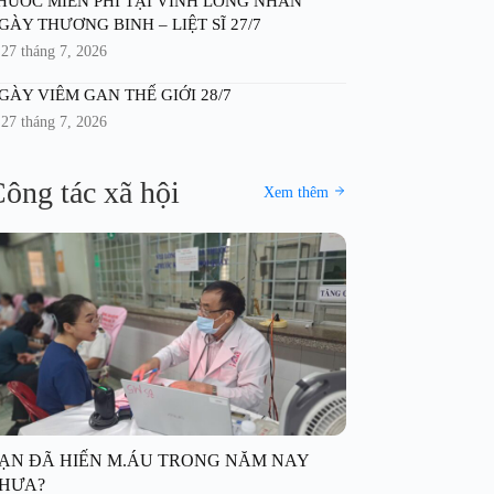
HUỐC MIỄN PHÍ TẠI VĨNH LONG NHÂN
GÀY THƯƠNG BINH – LIỆT SĨ 27/7
27 tháng 7, 2026
GÀY VIÊM GAN THẾ GIỚI 28/7
27 tháng 7, 2026
ông tác xã hội
Xem thêm
ẠN ĐÃ HIẾN M.ÁU TRONG NĂM NAY
HƯA?