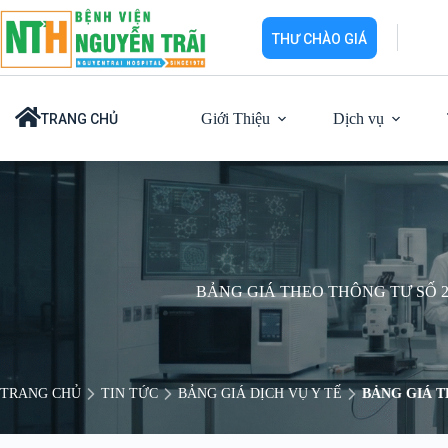
Chuyển
đến
THƯ CHÀO GIÁ
phần
nội
dung
Giới Thiệu
Dịch vụ
TRANG CHỦ
BẢNG GIÁ THEO THÔNG TƯ SỐ 21
TRANG CHỦ
TIN TỨC
BẢNG GIÁ DỊCH VỤ Y TẾ
BẢNG GIÁ T