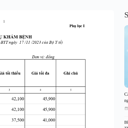
S
C
n
B