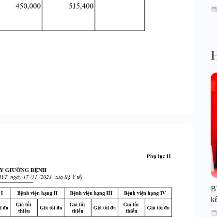
H
B
kế