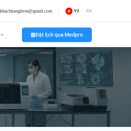
khachhangbvnt@gmail.com
VI
EN
Đặt lịch qua Medpro