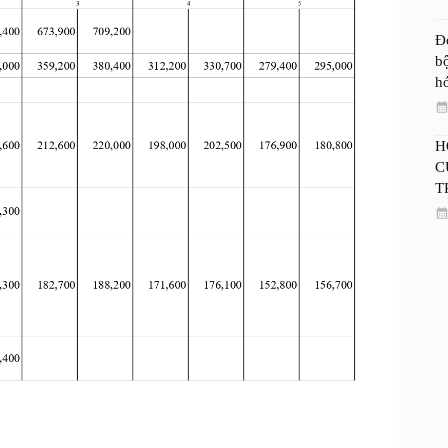
Đ
bộ
h
H
C
T