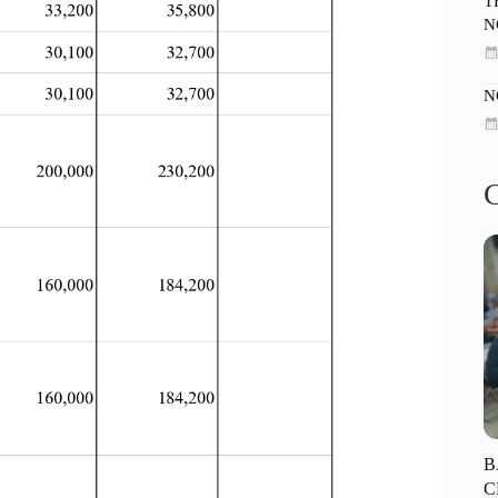
T
N
N
C
B
C