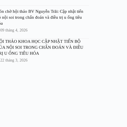
ón chờ hội thảo BV Nguyễn Trãi: Cập nhật tiến
 nội soi trong chẩn đoán và điều trị u ống tiêu
óa
09 tháng 4, 2026
ỘI THẢO KHOA HỌC CẬP NHẬT TIẾN BỘ
ỦA NỘI SOI TRONG CHẨN ĐOÁN VÀ ĐIỀU
RỊ U ỐNG TIÊU HÓA
22 tháng 3, 2026