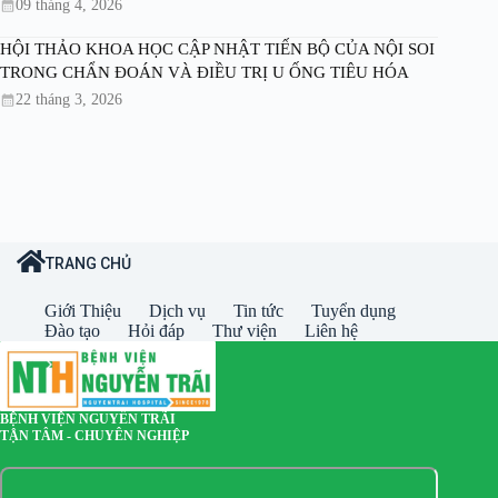
09 tháng 4, 2026
HỘI THẢO KHOA HỌC CẬP NHẬT TIẾN BỘ CỦA NỘI SOI
TRONG CHẨN ĐOÁN VÀ ĐIỀU TRỊ U ỐNG TIÊU HÓA
22 tháng 3, 2026
TRANG CHỦ
Giới Thiệu
Dịch vụ
Tin tức
Tuyển dụng
Đào tạo
Hỏi đáp
Thư viện
Liên hệ
BỆNH VIỆN NGUYỄN TRÃI
TẬN TÂM - CHUYÊN NGHIỆP