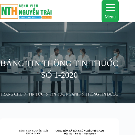
Chuyển
đến
phần
Menu
nội
dung
BẢNG TIN THÔNG TIN THUỐC
SỐ 1-2020
TRANG CHỦ
TIN TỨC
TIN TỨC NGÀNH
THÔNG TIN DƯỢC
BẢNG