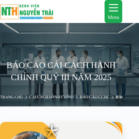
Chuyển
đến
phần
Menu
nội
dung
BÁO CÁO CẢI CÁCH HÀNH
CHÍNH QUÝ III NĂM 2025
TRANG CHỦ
CẢI CÁCH HÀNH CHÍNH
BÁO CÁO CCHC
BÁO CÁO CẢ