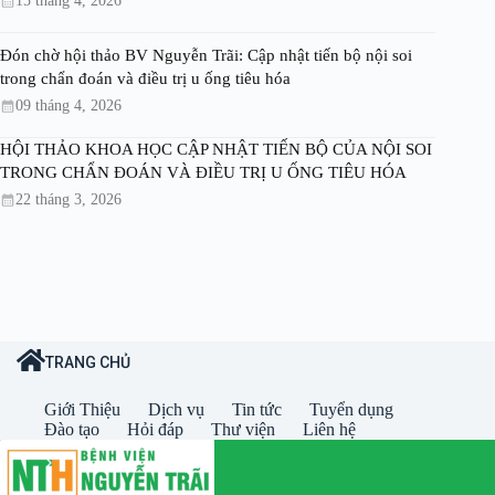
15 tháng 4, 2026
Đón chờ hội thảo BV Nguyễn Trãi: Cập nhật tiến bộ nội soi
trong chẩn đoán và điều trị u ống tiêu hóa
09 tháng 4, 2026
HỘI THẢO KHOA HỌC CẬP NHẬT TIẾN BỘ CỦA NỘI SOI
TRONG CHẨN ĐOÁN VÀ ĐIỀU TRỊ U ỐNG TIÊU HÓA
22 tháng 3, 2026
TRANG CHỦ
Giới Thiệu
Dịch vụ
Tin tức
Tuyển dụng
Đào tạo
Hỏi đáp
Thư viện
Liên hệ