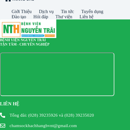
Giới Thiệu
Dịch vụ
Tin tức
Tuyển dụng
Đào tạo
Hỏi đáp
Thư viện
Liên hệ
BỆNH VIỆN NGUYỄN TRÃI
TẬN TÂM - CHUYÊN NGHIỆP
LIÊN HỆ
Tổng đài: (028) 39235926 và (028) 39235020
chamsockhachhangbvnt@gmail.com