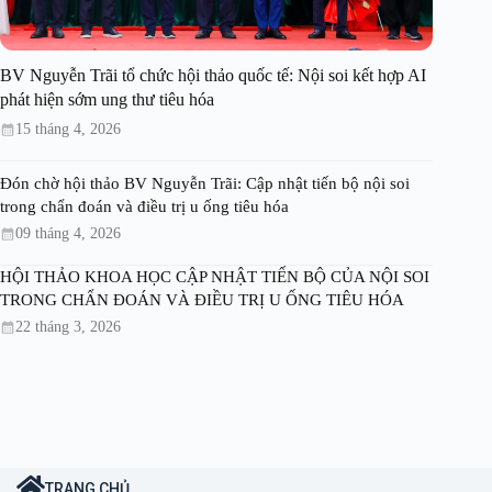
BV Nguyễn Trãi tổ chức hội thảo quốc tế: Nội soi kết hợp AI
phát hiện sớm ung thư tiêu hóa
15 tháng 4, 2026
Đón chờ hội thảo BV Nguyễn Trãi: Cập nhật tiến bộ nội soi
trong chẩn đoán và điều trị u ống tiêu hóa
09 tháng 4, 2026
HỘI THẢO KHOA HỌC CẬP NHẬT TIẾN BỘ CỦA NỘI SOI
TRONG CHẨN ĐOÁN VÀ ĐIỀU TRỊ U ỐNG TIÊU HÓA
22 tháng 3, 2026
TRANG CHỦ