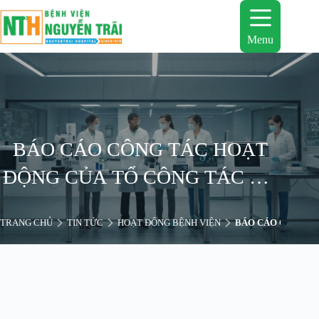
Chuyển
đến
phần
Menu
nội
dung
BÁO CÁO CÔNG TÁC HOẠT
ĐỘNG CỦA TỔ CÔNG TÁC XÃ
HỘI TỪ NĂM 2017 ĐẾN NAY
TRANG CHỦ
TIN TỨC
HOẠT ĐỘNG BỆNH VIỆN
BÁO CÁO CÔNG TÁ