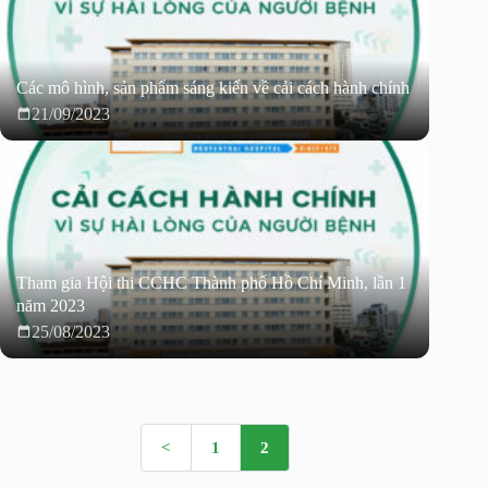
Các mô hình, sản phẩm sáng kiến về cải cách hành chính
21/09/2023
Tham gia Hội thi CCHC Thành phố Hồ Chí Minh, lần 1
năm 2023
25/08/2023
<
1
2