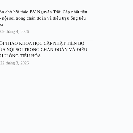
ón chờ hội thảo BV Nguyễn Trãi: Cập nhật tiến
 nội soi trong chẩn đoán và điều trị u ống tiêu
óa
09 tháng 4, 2026
ỘI THẢO KHOA HỌC CẬP NHẬT TIẾN BỘ
ỦA NỘI SOI TRONG CHẨN ĐOÁN VÀ ĐIỀU
RỊ U ỐNG TIÊU HÓA
22 tháng 3, 2026