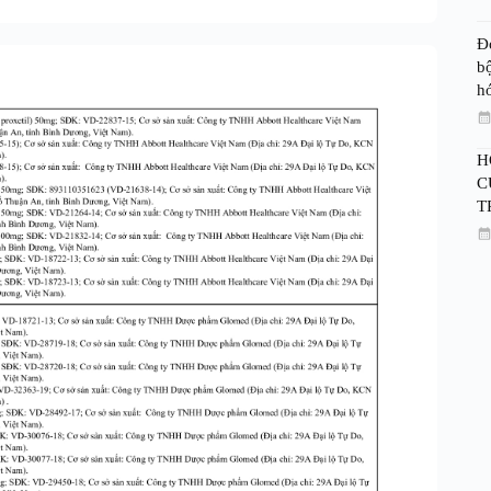
Đ
bộ
h
H
C
T