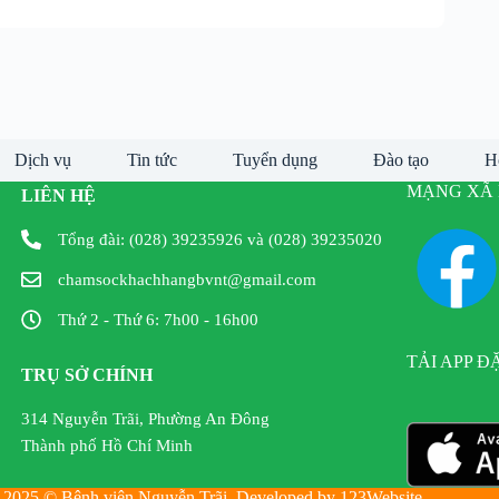
Dịch vụ
Tin tức
Tuyển dụng
Đào tạo
H
MẠNG XÃ 
LIÊN HỆ
Tổng đài: (028) 39235926 và (028) 39235020
chamsockhachhangbvnt@gmail.com
Thứ 2 - Thứ 6: 7h00 - 16h00
TẢI APP Đ
TRỤ SỞ CHÍNH
314 Nguyễn Trãi, Phường An Đông
Thành phố Hồ Chí Minh
 2025 © Bệnh viện Nguyễn Trãi. Developed by 123Website