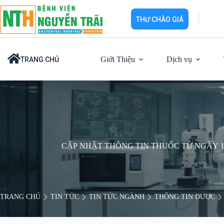
Chuyển
đến
THƯ CHÀO GIÁ
phần
nội
dung
Giới Thiệu
Dịch vụ
TRANG CHỦ
CẬP NHẬT THÔNG TIN THUỐC TỪ NGÀY 12/0
TRANG CHỦ
TIN TỨC
TIN TỨC NGÀNH
THÔNG TIN DƯỢC