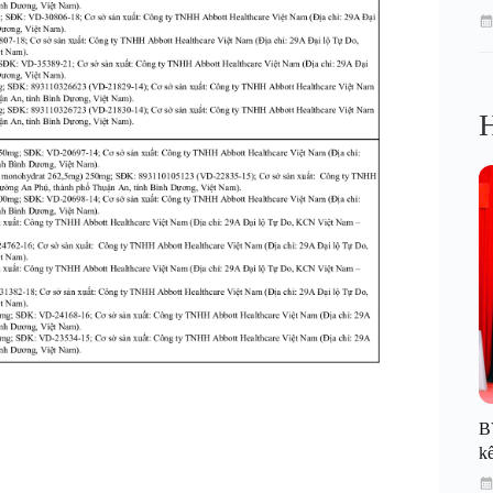
H
B
kế