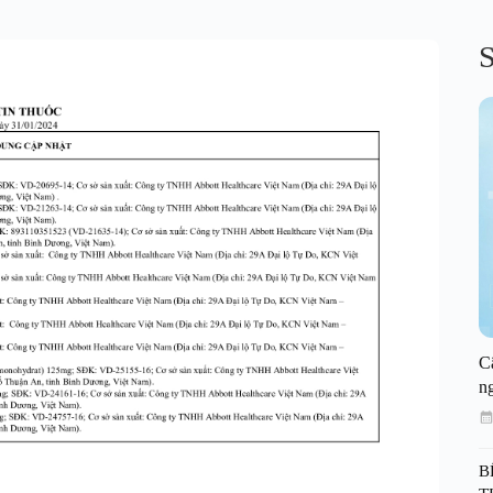
S
C
n
B