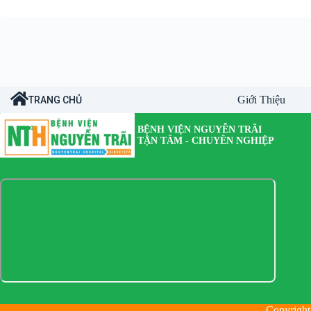
Giới Thiệu
TRANG CHỦ
BỆNH VIỆN NGUYỄN TRÃI
TẬN TÂM - CHUYÊN NGHIỆP
Copyright