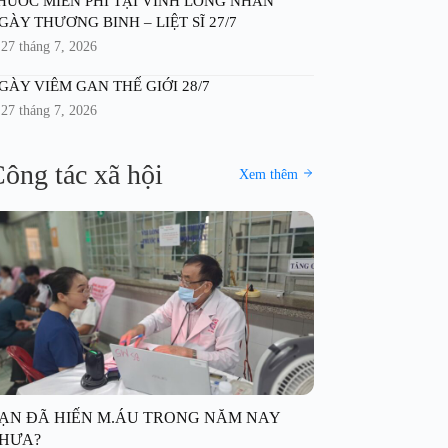
HUỐC MIỄN PHÍ TẠI VĨNH LONG NHÂN
GÀY THƯƠNG BINH – LIỆT SĨ 27/7
27 tháng 7, 2026
GÀY VIÊM GAN THẾ GIỚI 28/7
27 tháng 7, 2026
ông tác xã hội
Xem thêm
ẠN ĐÃ HIẾN M.ÁU TRONG NĂM NAY
HƯA?