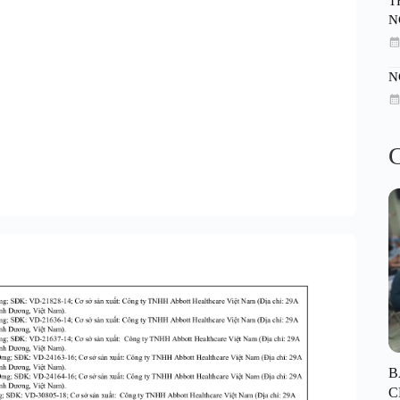
T
N
N
C
B
C