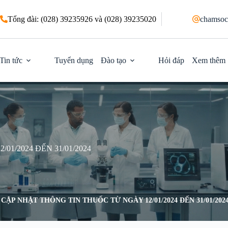
Tổng đài: (028) 39235926 và (028) 39235020
chamsoc
Tin tức
Tuyển dụng
Đào tạo
Hỏi đáp
Xem thêm
1/2024 ĐẾN 31/01/2024
CẬP NHẬT THÔNG TIN THUỐC TỪ NGÀY 12/01/2024 ĐẾN 31/01/202