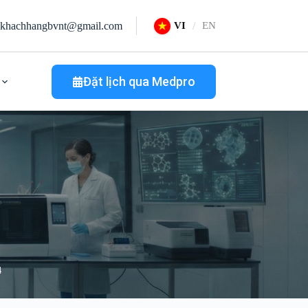
khachhangbvnt@gmail.com
VI
EN
Đặt lịch qua Medpro
4