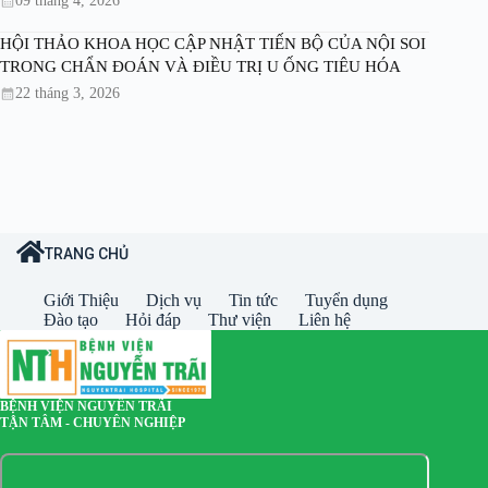
09 tháng 4, 2026
HỘI THẢO KHOA HỌC CẬP NHẬT TIẾN BỘ CỦA NỘI SOI
TRONG CHẨN ĐOÁN VÀ ĐIỀU TRỊ U ỐNG TIÊU HÓA
22 tháng 3, 2026
TRANG CHỦ
Giới Thiệu
Dịch vụ
Tin tức
Tuyển dụng
Đào tạo
Hỏi đáp
Thư viện
Liên hệ
BỆNH VIỆN NGUYỄN TRÃI
TẬN TÂM - CHUYÊN NGHIỆP