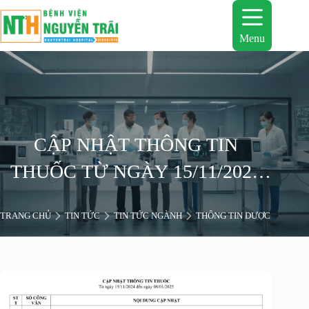
Chuyển
đến
phần
Menu
nội
dung
CẬP NHẬT THÔNG TIN
THUỐC TỪ NGÀY 15/11/2024
ĐẾN NGÀY 08/01/2025
TRANG CHỦ
TIN TỨC
TIN TỨC NGÀNH
THÔNG TIN DƯỢC
CẬP 