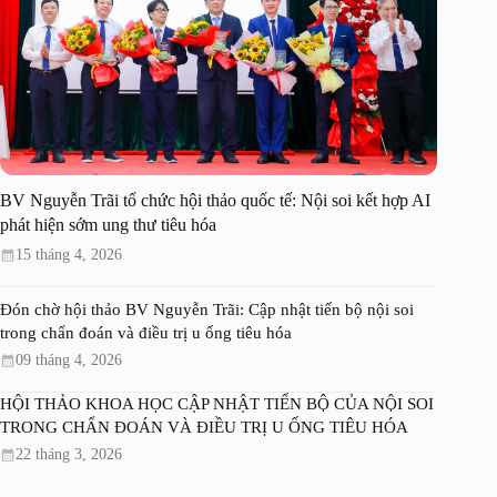
BV Nguyễn Trãi tổ chức hội thảo quốc tế: Nội soi kết hợp AI
phát hiện sớm ung thư tiêu hóa
15 tháng 4, 2026
Đón chờ hội thảo BV Nguyễn Trãi: Cập nhật tiến bộ nội soi
trong chẩn đoán và điều trị u ống tiêu hóa
09 tháng 4, 2026
HỘI THẢO KHOA HỌC CẬP NHẬT TIẾN BỘ CỦA NỘI SOI
TRONG CHẨN ĐOÁN VÀ ĐIỀU TRỊ U ỐNG TIÊU HÓA
22 tháng 3, 2026