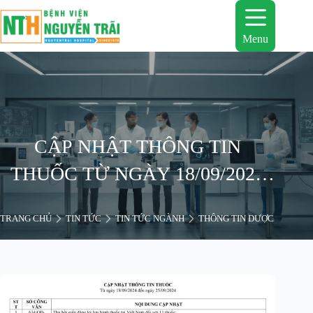
Chuyển
đến
phần
Menu
nội
dung
CẬP NHẬT THÔNG TIN
THUỐC TỪ NGÀY 18/09/2024
ĐẾN NGÀY 25/09/2024
TRANG CHỦ
TIN TỨC
TIN TỨC NGÀNH
THÔNG TIN DƯỢC
CẬP 