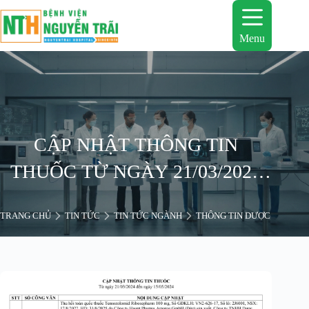
Chuyển
đến
phần
Menu
nội
dung
CẬP NHẬT THÔNG TIN
THUỐC TỪ NGÀY 21/03/2024
ĐẾN 15/05/2024
TRANG CHỦ
TIN TỨC
TIN TỨC NGÀNH
THÔNG TIN DƯỢC
CẬP 