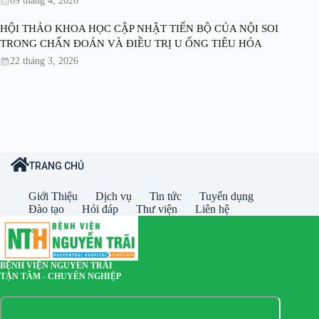
09 tháng 4, 2026
HỘI THẢO KHOA HỌC CẬP NHẬT TIẾN BỘ CỦA NỘI SOI
TRONG CHẨN ĐOÁN VÀ ĐIỀU TRỊ U ỐNG TIÊU HÓA
22 tháng 3, 2026
TRANG CHỦ
Giới Thiệu
Dịch vụ
Tin tức
Tuyển dụng
Đào tạo
Hỏi đáp
Thư viện
Liên hệ
BỆNH VIỆN NGUYỄN TRÃI
TẬN TÂM - CHUYÊN NGHIỆP