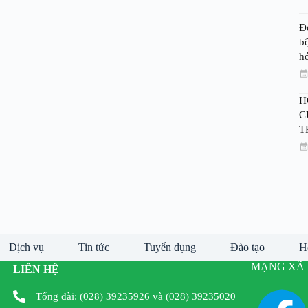
Đ
bộ
h
H
C
T
Dịch vụ
Tin tức
Tuyển dụng
Đào tạo
H
MẠNG XÃ 
LIÊN HỆ
Tổng đài: (028) 39235926 và (028) 39235020