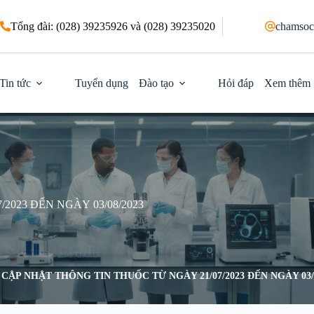
Tổng đài: (028) 39235926 và (028) 39235020
chamsoc
Tin tức
Tuyển dụng
Đào tạo
Hỏi đáp
Xem thêm
2023 ĐẾN NGÀY 03/08/2023
CẬP NHẬT THÔNG TIN THUỐC TỪ NGÀY 21/07/2023 ĐẾN NGÀY 03/0