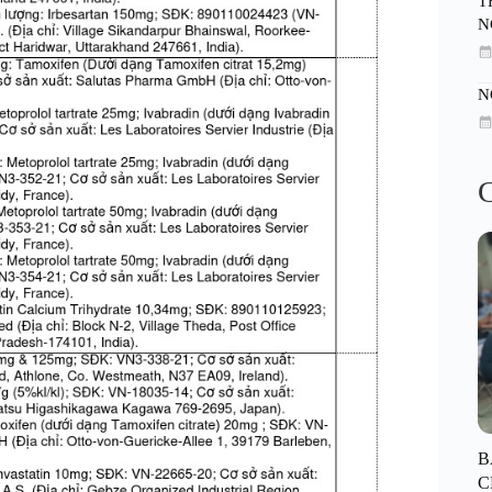
T
N
N
C
B
C