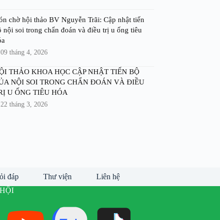
ón chờ hội thảo BV Nguyễn Trãi: Cập nhật tiến
 nội soi trong chẩn đoán và điều trị u ống tiêu
óa
09 tháng 4, 2026
ỘI THẢO KHOA HỌC CẬP NHẬT TIẾN BỘ
ỦA NỘI SOI TRONG CHẨN ĐOÁN VÀ ĐIỀU
RỊ U ỐNG TIÊU HÓA
22 tháng 3, 2026
ỏi đáp
Thư viện
Liên hệ
HỘI