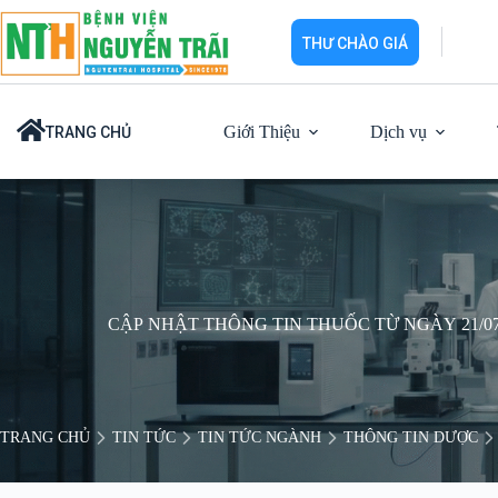
Chuyển
đến
THƯ CHÀO GIÁ
phần
nội
dung
Giới Thiệu
Dịch vụ
TRANG CHỦ
CẬP NHẬT THÔNG TIN THUỐC TỪ NGÀY 21/07/
TRANG CHỦ
TIN TỨC
TIN TỨC NGÀNH
THÔNG TIN DƯỢC