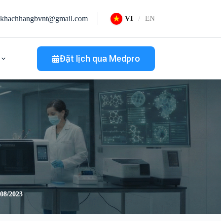
khachhangbvnt@gmail.com
VI
EN
Đặt lịch qua Medpro
8/2023