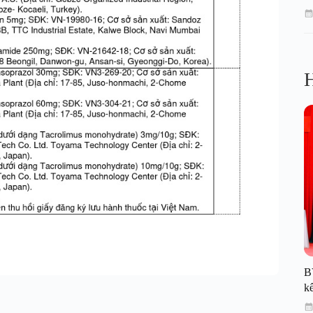
H
B
kế