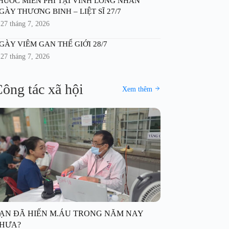
HUỐC MIỄN PHÍ TẠI VĨNH LONG NHÂN
GÀY THƯƠNG BINH – LIỆT SĨ 27/7
27 tháng 7, 2026
GÀY VIÊM GAN THẾ GIỚI 28/7
27 tháng 7, 2026
ông tác xã hội
Xem thêm
ẠN ĐÃ HIẾN M.ÁU TRONG NĂM NAY
HƯA?