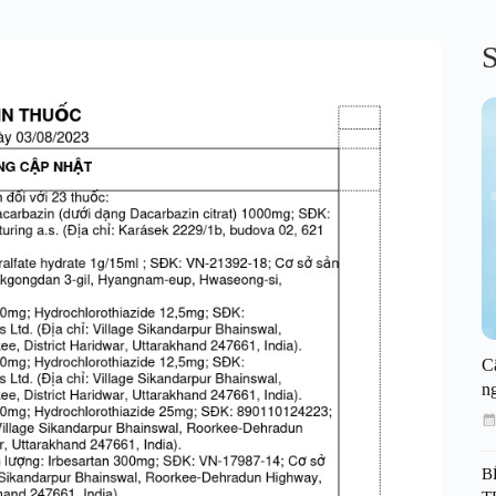
S
C
n
B