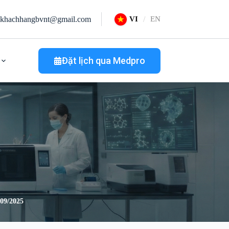
khachhangbvnt@gmail.com
VI
EN
Đặt lịch qua Medpro
9/2025