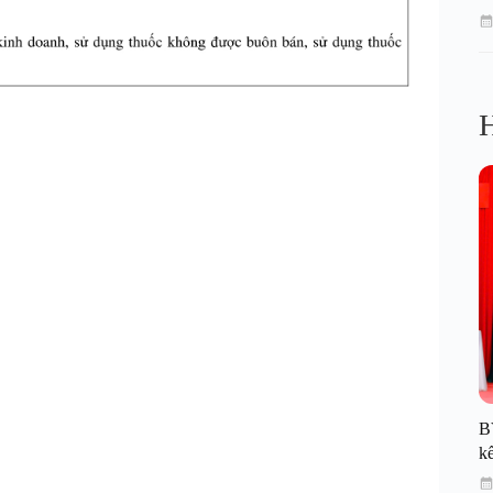
H
B
kế