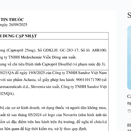
S
C
n
B