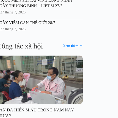
HUỐC MIỄN PHÍ TẠI VĨNH LONG NHÂN
GÀY THƯƠNG BINH – LIỆT SĨ 27/7
27 tháng 7, 2026
GÀY VIÊM GAN THẾ GIỚI 28/7
27 tháng 7, 2026
ông tác xã hội
Xem thêm
ẠN ĐÃ HIẾN M.ÁU TRONG NĂM NAY
HƯA?