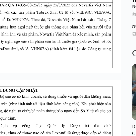
T
N
N
C
B
C