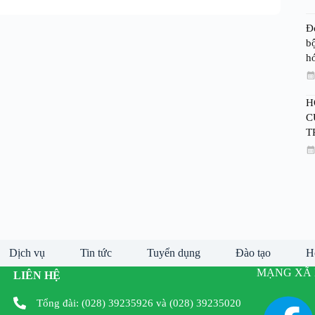
Đ
bộ
h
H
C
T
Dịch vụ
Tin tức
Tuyển dụng
Đào tạo
H
MẠNG XÃ 
LIÊN HỆ
Tổng đài: (028) 39235926 và (028) 39235020