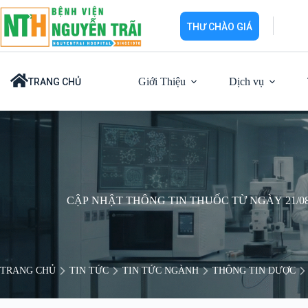
Chuyển
đến
THƯ CHÀO GIÁ
phần
nội
dung
Giới Thiệu
Dịch vụ
TRANG CHỦ
CẬP NHẬT THÔNG TIN THUỐC TỪ NGÀY 21/08/
TRANG CHỦ
TIN TỨC
TIN TỨC NGÀNH
THÔNG TIN DƯỢC