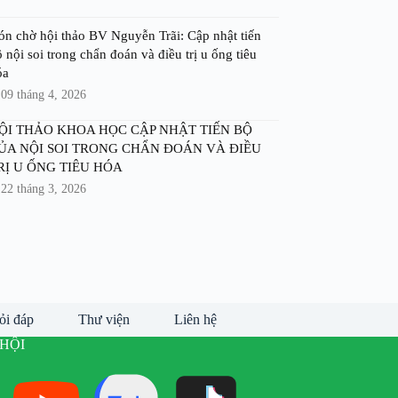
ón chờ hội thảo BV Nguyễn Trãi: Cập nhật tiến
 nội soi trong chẩn đoán và điều trị u ống tiêu
óa
09 tháng 4, 2026
ỘI THẢO KHOA HỌC CẬP NHẬT TIẾN BỘ
ỦA NỘI SOI TRONG CHẨN ĐOÁN VÀ ĐIỀU
RỊ U ỐNG TIÊU HÓA
22 tháng 3, 2026
ỏi đáp
Thư viện
Liên hệ
HỘI