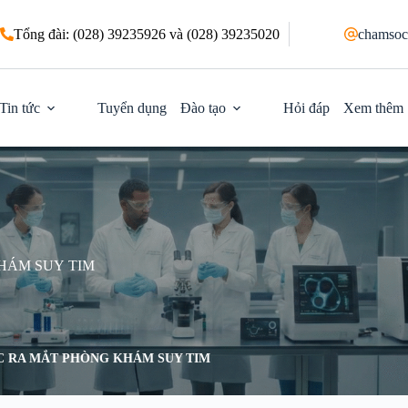
Tổng đài: (028) 39235926 và (028) 39235020
chamsoc
Tin tức
Tuyển dụng
Đào tạo
Hỏi đáp
Xem thêm
HÁM SUY TIM
C RA MẮT PHÒNG KHÁM SUY TIM