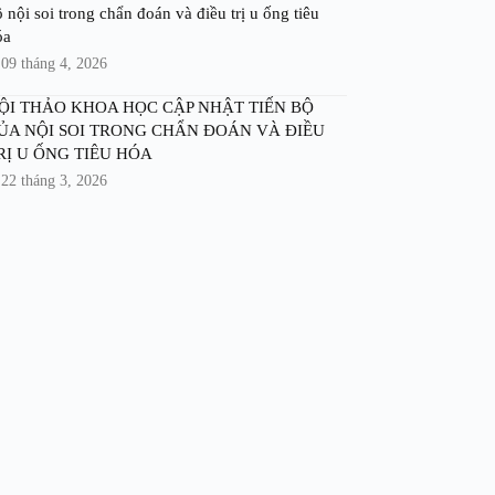
 nội soi trong chẩn đoán và điều trị u ống tiêu
óa
09 tháng 4, 2026
ỘI THẢO KHOA HỌC CẬP NHẬT TIẾN BỘ
ỦA NỘI SOI TRONG CHẨN ĐOÁN VÀ ĐIỀU
RỊ U ỐNG TIÊU HÓA
22 tháng 3, 2026