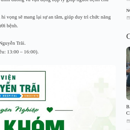
N
hi vọng sẽ mang lại sự an tâm, giúp duy trì chức năng
ười bệnh.
C
Nguyễn Trãi.
ều: 13:00 – 16:00).
B
C