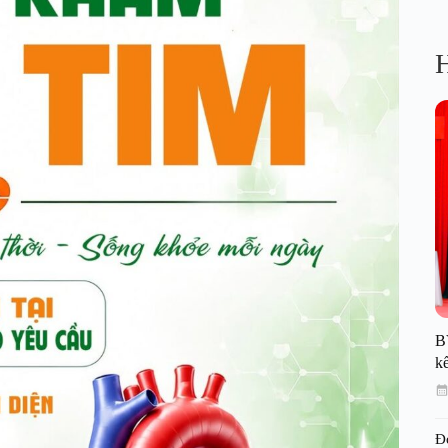
H
B
kế
Đ