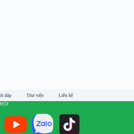
ỏi đáp
Thư viện
Liên hệ
HỘI