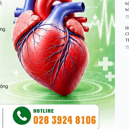
bộ
h
H
C
T