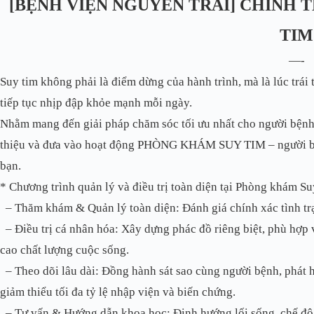
[BỆNH VIỆN NGUYỄN TRÃI] CHÍNH
TIM
—-
Suy tim không phải là điểm dừng của hành trình, mà là lúc trái
tiếp tục nhịp đập khỏe mạnh mỗi ngày.
Nhằm mang đến giải pháp chăm sóc tối ưu nhất cho người bệnh t
thiệu và đưa vào hoạt động PHÒNG KHÁM SUY TIM – người bạn
bạn.
* Chương trình quản lý và điều trị toàn diện tại Phòng khám Su
–
Thăm khám & Quản lý toàn diện: Đánh giá chính xác tình trạn
–
Điều trị cá nhân hóa: Xây dựng phác đồ riêng biệt, phù hợp
cao chất lượng cuộc sống.
–
Theo dõi lâu dài: Đồng hành sát sao cùng người bệnh, phát hi
giảm thiểu tối đa tỷ lệ nhập viện và biến chứng.
–
Tư vấn & Hướng dẫn khoa học: Định hướng lối sống, chế độ