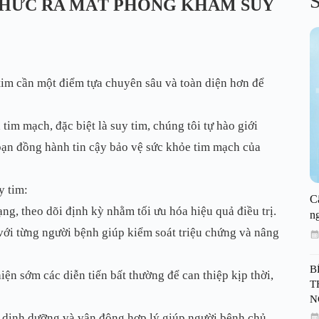
S
 THỨC RA MẮT PHÒNG KHÁM SUY
 tim cần một điểm tựa chuyên sâu và toàn diện hơn để
im mạch, đặc biệt là suy tim, chúng tôi tự hào giới
 đồng hành tin cậy bảo vệ sức khỏe tim mạch của
y tim:
C
g, theo dõi định kỳ nhằm tối ưu hóa hiệu quả điều trị.
n
 với từng người bệnh giúp kiểm soát triệu chứng và nâng
B
ện sớm các diễn tiến bất thường để can thiệp kịp thời,
T
N
 dinh dưỡng và vận động hợp lý giúp người bệnh chủ