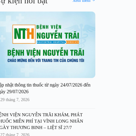
ự kiện nổi bật
Xem thêm
ập nhật thông tin thuốc từ ngày 24/07/2026 đến
gày 29/07/2026
29 tháng 7, 2026
ỆNH VIỆN NGUYỄN TRÃI KHÁM, PHÁT
HUỐC MIỄN PHÍ TẠI VĨNH LONG NHÂN
GÀY THƯƠNG BINH – LIỆT SĨ 27/7
27 tháng 7, 2026