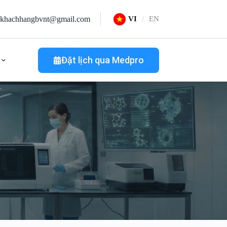
khachhangbvnt@gmail.com
VI
EN
Đặt lịch qua Medpro