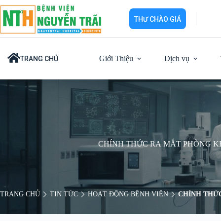
Chuyển
đến
THƯ CHÀO GIÁ
phần
nội
dung
Giới Thiệu
Dịch vụ
TRANG CHỦ
CHÍNH THỨC RA MẮT PHÒNG K
TRANG CHỦ
TIN TỨC
HOẠT ĐỘNG BỆNH VIỆN
CHÍNH THỨ