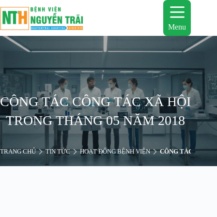
Chuyển
đến
phần
Menu
nội
dung
CÔNG TÁC CÔNG TÁC XÃ HỘI
TRONG THÁNG 05 NĂM 2018
TRANG CHỦ
TIN TỨC
HOẠT ĐỘNG BỆNH VIỆN
CÔNG TÁC CÔNG T