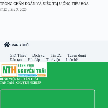
TRONG CHẨN ĐOÁN VÀ ĐIỀU TRỊ U ỐNG TIÊU HÓA
22 tháng 3, 2026
TRANG CHỦ
Giới Thiệu
Dịch vụ
Tin tức
Tuyển dụng
Đào tạo
Hỏi đáp
Thư viện
Liên hệ
BỆNH VIỆN NGUYỄN TRÃI
TẬN TÂM - CHUYÊN NGHIỆP