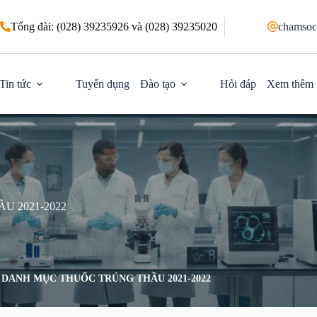
Tổng đài: (028) 39235926 và (028) 39235020
chamsoc
Tin tức
Tuyển dụng
Đào tạo
Hỏi đáp
Xem thêm
 2021-2022
DANH MỤC THUỐC TRÚNG THẦU 2021-2022