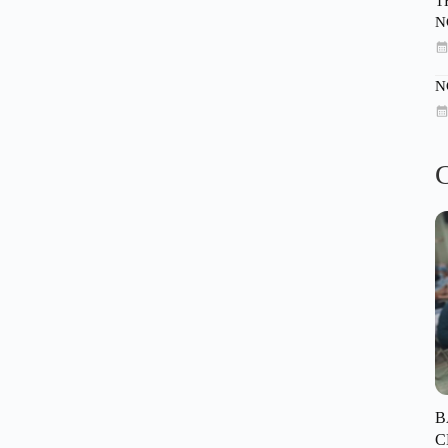
T
N
N
C
B
C