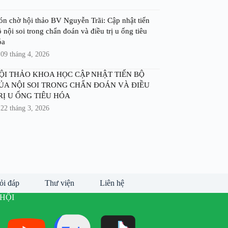
ón chờ hội thảo BV Nguyễn Trãi: Cập nhật tiến
 nội soi trong chẩn đoán và điều trị u ống tiêu
óa
09 tháng 4, 2026
ỘI THẢO KHOA HỌC CẬP NHẬT TIẾN BỘ
ỦA NỘI SOI TRONG CHẨN ĐOÁN VÀ ĐIỀU
RỊ U ỐNG TIÊU HÓA
22 tháng 3, 2026
ỏi đáp
Thư viện
Liên hệ
HỘI