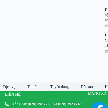
Đ
bộ
h
H
C
T
Dịch vụ
Tin tức
Tuyển dụng
Đào tạo
H
MẠNG XÃ 
LIÊN HỆ
Tổng đài: (028) 39235926 và (028) 39235020