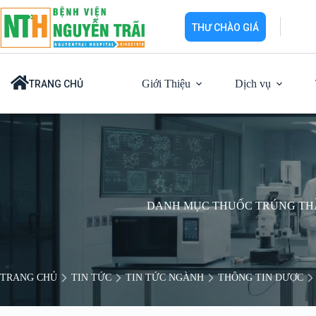
Chuyển
đến
THƯ CHÀO GIÁ
phần
nội
dung
Giới Thiệu
Dịch vụ
TRANG CHỦ
DANH MỤC THUỐC TRÚNG THẦU
TRANG CHỦ
TIN TỨC
TIN TỨC NGÀNH
THÔNG TIN DƯỢC