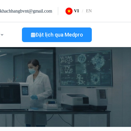
khachhangbvnt@gmail.com
VI
EN
Đặt lịch qua Medpro