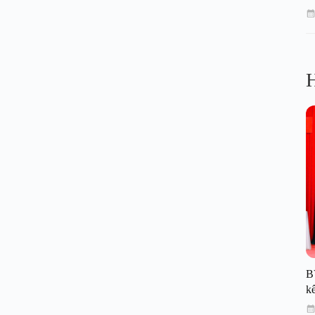
H
B
kế