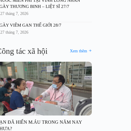
HUỐC MIỄN PHÍ TẠI VĨNH LONG NHÂN
GÀY THƯƠNG BINH – LIỆT SĨ 27/7
27 tháng 7, 2026
GÀY VIÊM GAN THẾ GIỚI 28/7
27 tháng 7, 2026
ông tác xã hội
Xem thêm
ẠN ĐÃ HIẾN M.ÁU TRONG NĂM NAY
HƯA?