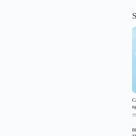
S
C
n
B