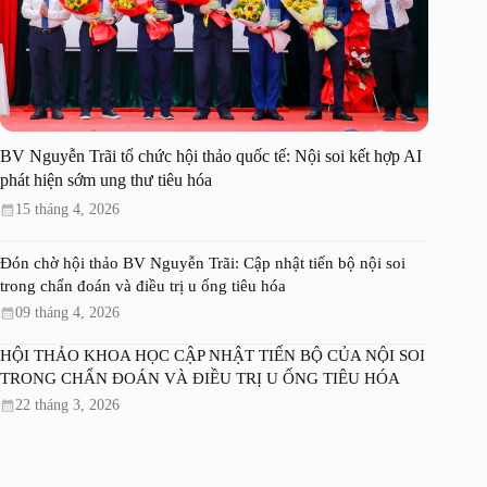
BV Nguyễn Trãi tổ chức hội thảo quốc tế: Nội soi kết hợp AI
phát hiện sớm ung thư tiêu hóa
15 tháng 4, 2026
Đón chờ hội thảo BV Nguyễn Trãi: Cập nhật tiến bộ nội soi
trong chẩn đoán và điều trị u ống tiêu hóa
09 tháng 4, 2026
HỘI THẢO KHOA HỌC CẬP NHẬT TIẾN BỘ CỦA NỘI SOI
TRONG CHẨN ĐOÁN VÀ ĐIỀU TRỊ U ỐNG TIÊU HÓA
22 tháng 3, 2026