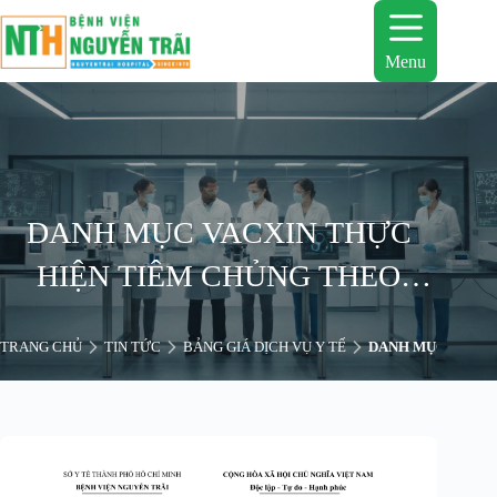
Chuyển
đến
phần
Menu
nội
dung
DANH MỤC VACXIN THỰC
HIỆN TIÊM CHỦNG THEO
HÌNH THỨC DỊCH VỤ TẠI
TRANG CHỦ
TIN TỨC
BẢNG GIÁ DỊCH VỤ Y TẾ
DANH MỤC VACXIN
BỆNH VIỆN NGUYỄN TRÃI
NĂM 2025-2026