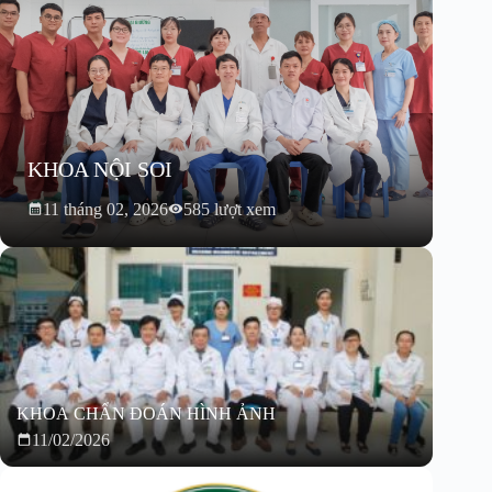
KHOA NỘI SOI
11 tháng 02, 2026
585 lượt xem
KHOA CHẨN ĐOÁN HÌNH ẢNH
11/02/2026