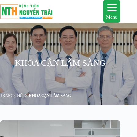
Chuyển
đến
phần
Menu
nội
dung
KHOA CẬN LÂM SÀNG
TRANG CHỦ
KHOA CẬN LÂM SÀNG