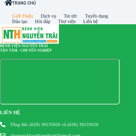
TRANG CHỦ
Giới Thiệu
Dịch vụ
Tin tức
Tuyển dụng
Đào tạo
Hỏi đáp
Thư viện
Liên hệ
BỆNH VIỆN NGUYỄN TRÃI
TẬN TÂM - CHUYÊN NGHIỆP
LIÊN HỆ
Tổng đài: (028) 39235926 và (028) 39235020
chamsockhachhangbvnt@gmail.com