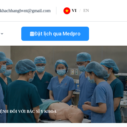
khachhangbvnt@gmail.com
VI
EN
Đặt lịch qua Medpro
NH ĐỐI VỚI BÁC SĨ Y KHOA