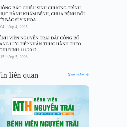
HÔNG BÁO CHIÊU SINH CHƯƠNG TRÌNH
HỰC HÀNH KHÁM BỆNH, CHỮA BỆNH ĐỐI
ỚI BÁC SĨ Y KHOA
04 tháng 4, 2025
ỆNH VIỆN NGUYỄN TRÃI ĐÁP CÔNG BỐ
ĂNG LỰC TIẾP NHẬN THỰC HÀNH THEO
GHỊ ĐỊNH 111/2017
15 tháng 5, 2026
in liên quan
Xem thêm