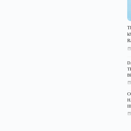
T
k
R
D
T
B
C
H
II