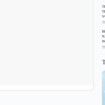
T
T
V
B
N
N
T