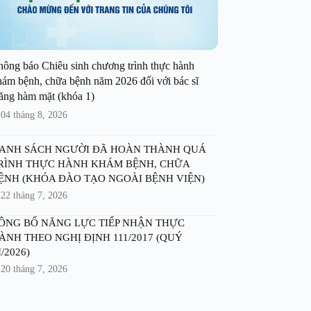
hông báo Chiêu sinh chương trình thực hành
hám bệnh, chữa bệnh năm 2026 đối với bác sĩ
ăng hàm mặt (khóa 1)
04 tháng 8, 2026
ANH SÁCH NGƯỜI ĐÃ HOÀN THÀNH QUÁ
RÌNH THỰC HÀNH KHÁM BỆNH, CHỮA
ỆNH (KHÓA ĐÀO TẠO NGOÀI BỆNH VIỆN)
22 tháng 7, 2026
ÔNG BỐ NĂNG LỰC TIẾP NHẬN THỰC
ÀNH THEO NGHỊ ĐỊNH 111/2017 (QUÝ
I/2026)
20 tháng 7, 2026