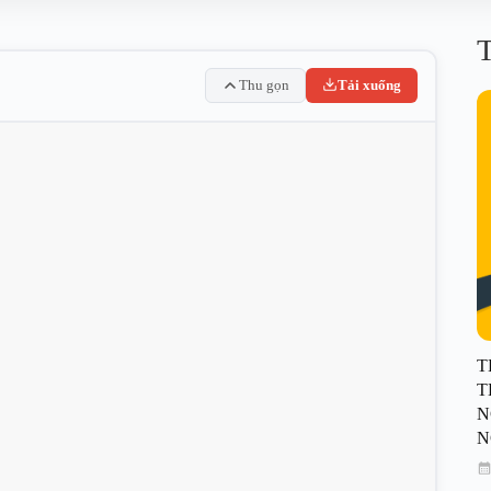
T
Thu gọn
Tải xuống
T
T
N
N