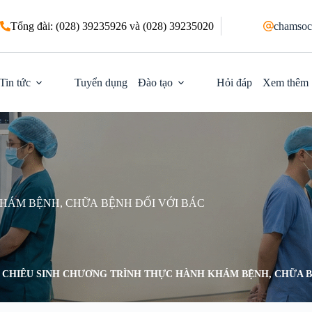
Tổng đài: (028) 39235926 và (028) 39235020
chamsoc
Tin tức
Tuyển dụng
Đào tạo
Hỏi đáp
Xem thêm
HÁM BỆNH, CHỮA BỆNH ĐỐI VỚI BÁC
CHIÊU SINH CHƯƠNG TRÌNH THỰC HÀNH KHÁM BỆNH, CHỮA BỆ