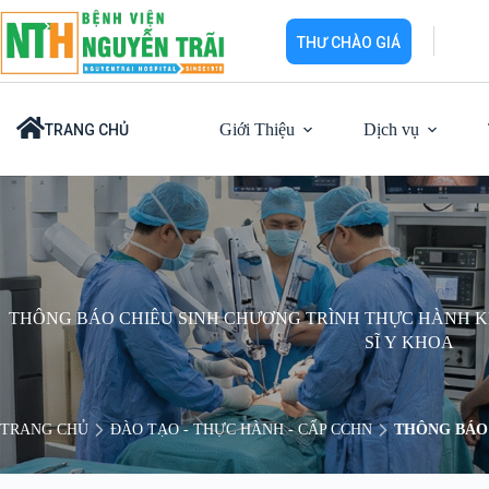
Chuyển
đến
THƯ CHÀO GIÁ
phần
nội
dung
Giới Thiệu
Dịch vụ
TRANG CHỦ
THÔNG BÁO CHIÊU SINH CHƯƠNG TRÌNH THỰC HÀNH K
SĨ Y KHOA
TRANG CHỦ
ĐÀO TẠO - THỰC HÀNH - CẤP CCHN
THÔNG BÁO 