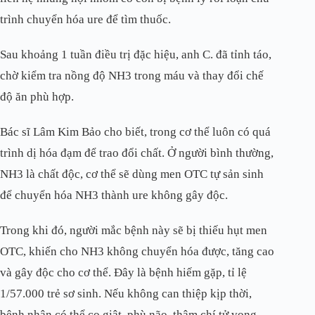
trình chuyển hóa ure để tìm thuốc.
Sau khoảng 1 tuần điều trị đặc hiệu, anh C. đã tỉnh táo,
chờ kiểm tra nồng độ NH3 trong máu và thay đổi chế
độ ăn phù hợp.
Bác sĩ Lâm Kim Bảo cho biết, trong cơ thể luôn có quá
trình dị hóa đạm để trao đổi chất. Ở người bình thường,
NH3 là chất độc, cơ thể sẽ dùng men OTC tự sản sinh
để chuyển hóa NH3 thành ure không gây độc.
Trong khi đó, người mắc bệnh này sẽ bị thiếu hụt men
OTC, khiến cho NH3 không chuyển hóa được, tăng cao
và gây độc cho cơ thể. Đây là bệnh hiếm gặp, tỉ lệ
1/57.000 trẻ sơ sinh. Nếu không can thiệp kịp thời,
bệnh nhân có thể co giật, phù não, thậm chí tử vong