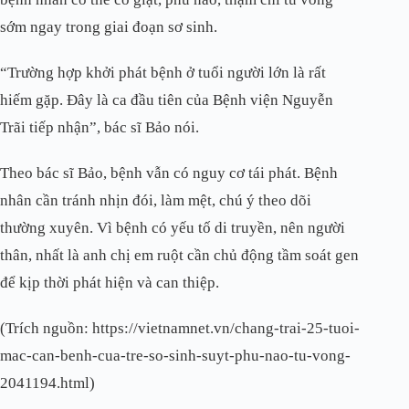
sớm ngay trong giai đoạn sơ sinh.
“Trường hợp khởi phát bệnh ở tuổi người lớn là rất
hiếm gặp. Đây là ca đầu tiên của Bệnh viện Nguyễn
Trãi tiếp nhận”, bác sĩ Bảo nói.
Theo bác sĩ Bảo, bệnh vẫn có nguy cơ tái phát. Bệnh
nhân cần tránh nhịn đói, làm mệt, chú ý theo dõi
thường xuyên. Vì bệnh có yếu tố di truyền, nên người
thân, nhất là anh chị em ruột cần chủ động tầm soát gen
để kịp thời phát hiện và can thiệp.
(Trích nguồn: https://vietnamnet.vn/chang-trai-25-tuoi-
mac-can-benh-cua-tre-so-sinh-suyt-phu-nao-tu-vong-
2041194.html)