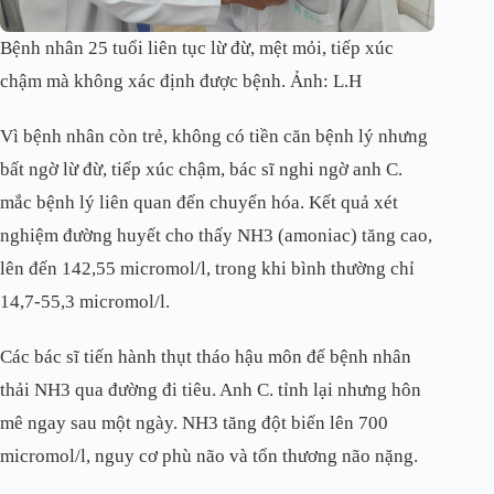
Bệnh nhân 25 tuổi liên tục lừ đừ, mệt mỏi, tiếp xúc
chậm mà không xác định được bệnh. Ảnh: L.H
Vì bệnh nhân còn trẻ, không có tiền căn bệnh lý nhưng
bất ngờ lừ đừ, tiếp xúc chậm, bác sĩ nghi ngờ anh C.
mắc bệnh lý liên quan đến chuyển hóa. Kết quả xét
nghiệm đường huyết cho thấy NH3 (amoniac) tăng cao,
lên đến 142,55 micromol/l, trong khi bình thường chỉ
14,7-55,3 micromol/l.
Các bác sĩ tiến hành thụt tháo hậu môn để bệnh nhân
thải NH3 qua đường đi tiêu. Anh C. tỉnh lại nhưng hôn
mê ngay sau một ngày. NH3 tăng đột biến lên 700
micromol/l, nguy cơ phù não và tổn thương não nặng.