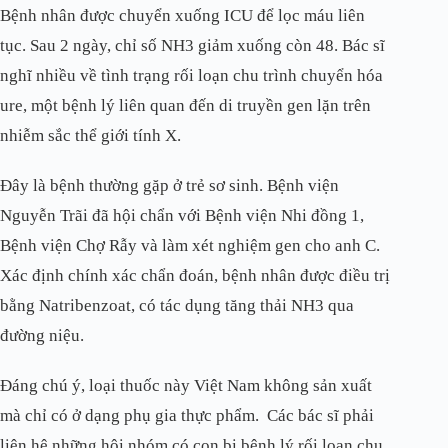
Bệnh nhân được chuyển xuống ICU để lọc máu liên
tục. Sau 2 ngày, chỉ số NH3 giảm xuống còn 48. Bác sĩ
nghĩ nhiều về tình trạng rối loạn chu trình chuyển hóa
ure, một bệnh lý liên quan đến di truyền gen lặn trên
nhiễm sắc thể giới tính X.
Đây là bệnh thường gặp ở trẻ sơ sinh. Bệnh viện
Nguyễn Trãi đã hội chẩn với Bệnh viện Nhi đồng 1,
Bệnh viện Chợ Rẫy và làm xét nghiệm gen cho anh C.
Xác định chính xác chẩn đoán, bệnh nhân được điều trị
bằng Natribenzoat, có tác dụng tăng thải NH3 qua
đường niệu.
Đáng chú ý, loại thuốc này Việt Nam không sản xuất
mà chỉ có ở dạng phụ gia thực phẩm. Các bác sĩ phải
liên hệ những hội nhóm có con bị bệnh lý rối loạn chu