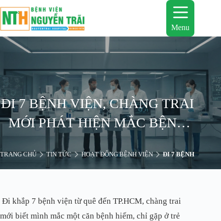
Chuyển
đến
phần
Menu
nội
dung
ĐI 7 BỆNH VIỆN, CHÀNG TRAI
MỚI PHÁT HIỆN MẮC BỆNH
HIẾM SUÝT PHÙ NÃO TỬ
TRANG CHỦ
TIN TỨC
HOẠT ĐỘNG BỆNH VIỆN
ĐI 7 BỆNH VIỆN,
VONG
Đi khắp 7 bệnh viện từ quê đến TP.HCM, chàng trai
mới biết mình mắc một căn bệnh hiếm, chỉ gặp ở trẻ