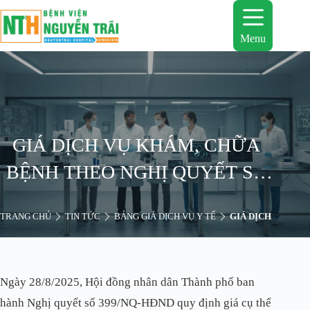
Chuyển
đến
phần
Menu
nội
dung
GIÁ DỊCH VỤ KHÁM, CHỮA
BỆNH THEO NGHỊ QUYẾT SỐ
399/NQ-HĐND
TRANG CHỦ
TIN TỨC
BẢNG GIÁ DỊCH VỤ Y TẾ
GIÁ DỊCH VỤ KHÁ
Ngày 28/8/2025, Hội đồng nhân dân Thành phố ban
hành Nghị quyết số
399/NQ-HĐND quy định giá cụ thể