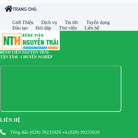
TRANG CHỦ
Giới Thiệu
Dịch vụ
Tin tức
Tuyển dụng
Đào tạo
Hỏi đáp
Thư viện
Liên hệ
BỆNH VIỆN NGUYỄN TRÃI
TẬN TÂM - CHUYÊN NGHIỆP
LIÊN HỆ
Tổng đài: (028) 39235926 và (028) 39235020