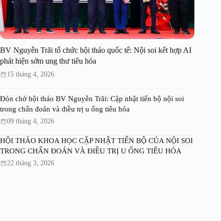
BV Nguyễn Trãi tổ chức hội thảo quốc tế: Nội soi kết hợp AI
phát hiện sớm ung thư tiêu hóa
15 tháng 4, 2026
Đón chờ hội thảo BV Nguyễn Trãi: Cập nhật tiến bộ nội soi
trong chẩn đoán và điều trị u ống tiêu hóa
09 tháng 4, 2026
HỘI THẢO KHOA HỌC CẬP NHẬT TIẾN BỘ CỦA NỘI SOI
TRONG CHẨN ĐOÁN VÀ ĐIỀU TRỊ U ỐNG TIÊU HÓA
22 tháng 3, 2026