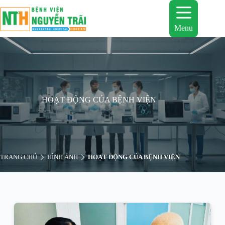
Chuyển
đến
phần
Menu
nội
dung
HOẠT ĐỘNG CỦA BỆNH VIỆN
TRANG CHỦ
HÌNH ẢNH
HOẠT ĐỘNG CỦA BỆNH VIỆN