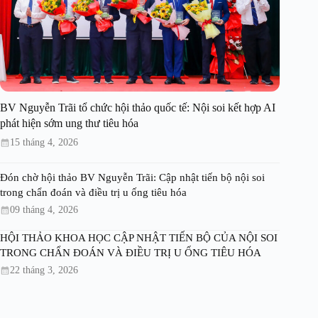
BV Nguyễn Trãi tổ chức hội thảo quốc tế: Nội soi kết hợp AI
phát hiện sớm ung thư tiêu hóa
15 tháng 4, 2026
Đón chờ hội thảo BV Nguyễn Trãi: Cập nhật tiến bộ nội soi
trong chẩn đoán và điều trị u ống tiêu hóa
09 tháng 4, 2026
HỘI THẢO KHOA HỌC CẬP NHẬT TIẾN BỘ CỦA NỘI SOI
TRONG CHẨN ĐOÁN VÀ ĐIỀU TRỊ U ỐNG TIÊU HÓA
22 tháng 3, 2026