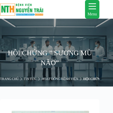
Chuyển
đến
phần
Menu
nội
dung
HỘI CHỨNG ” SƯƠNG MÙ
NÃO”
TRANG CHỦ
TIN TỨC
HOẠT ĐỘNG BỆNH VIỆN
HỘI CHỨNG ” SƯ