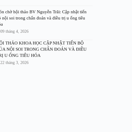
ón chờ hội thảo BV Nguyễn Trãi: Cập nhật tiến
 nội soi trong chẩn đoán và điều trị u ống tiêu
óa
09 tháng 4, 2026
ỘI THẢO KHOA HỌC CẬP NHẬT TIẾN BỘ
ỦA NỘI SOI TRONG CHẨN ĐOÁN VÀ ĐIỀU
RỊ U ỐNG TIÊU HÓA
22 tháng 3, 2026