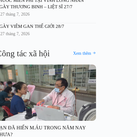
HUỐC MIỄN PHÍ TẠI VĨNH LONG NHÂN
GÀY THƯƠNG BINH – LIỆT SĨ 27/7
27 tháng 7, 2026
GÀY VIÊM GAN THẾ GIỚI 28/7
27 tháng 7, 2026
ông tác xã hội
Xem thêm
ẠN ĐÃ HIẾN M.ÁU TRONG NĂM NAY
HƯA?