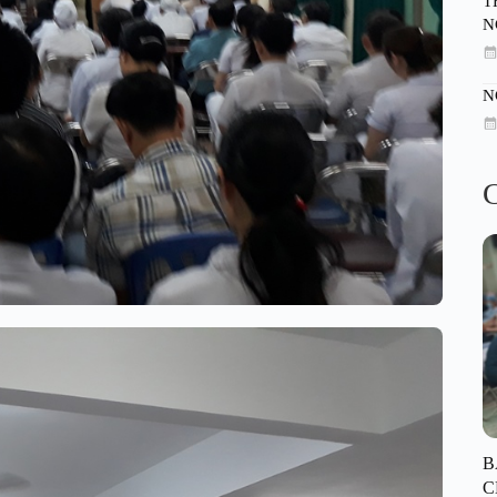
T
N
N
C
B
C