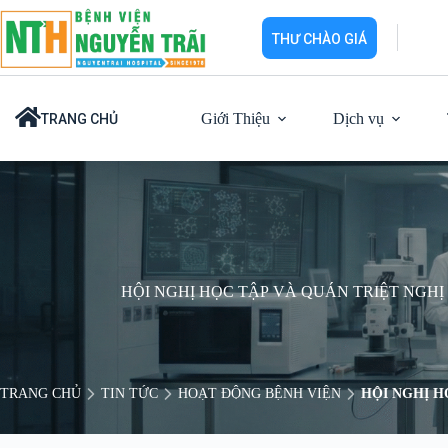
Chuyển
đến
THƯ CHÀO GIÁ
phần
nội
dung
Giới Thiệu
Dịch vụ
TRANG CHỦ
HỘI NGHỊ HỌC TẬP VÀ QUÁN TRIỆT NGH
TRANG CHỦ
TIN TỨC
HOẠT ĐỘNG BỆNH VIỆN
HỘI NGHỊ H