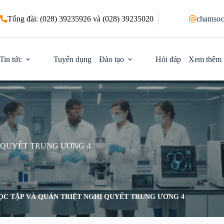
Tổng đài: (028) 39235926 và (028) 39235020
chamsoc
Tin tức
Tuyển dụng
Đào tạo
Hỏi đáp
Xem thêm
Ị QUYẾT TRUNG ƯƠNG 4
ỌC TẬP VÀ QUÁN TRIỆT NGHỊ QUYẾT TRUNG ƯƠNG 4