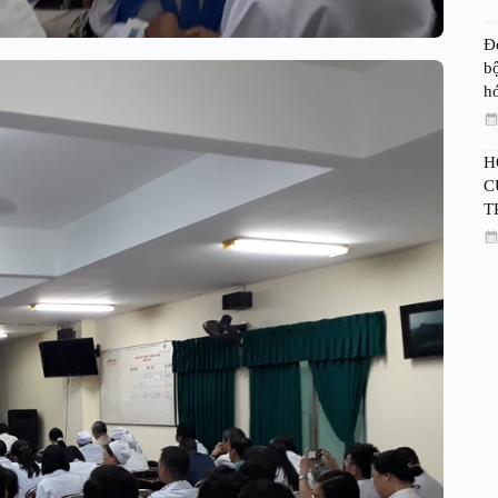
Đ
bộ
h
H
C
T