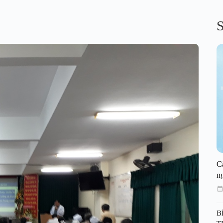
S
C
n
B