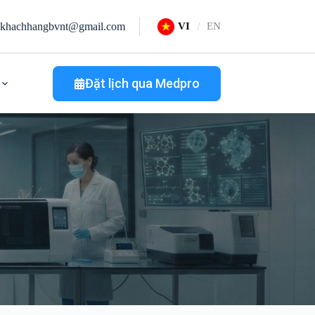
khachhangbvnt@gmail.com
VI
EN
Đặt lịch qua Medpro