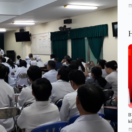
H
B
kế