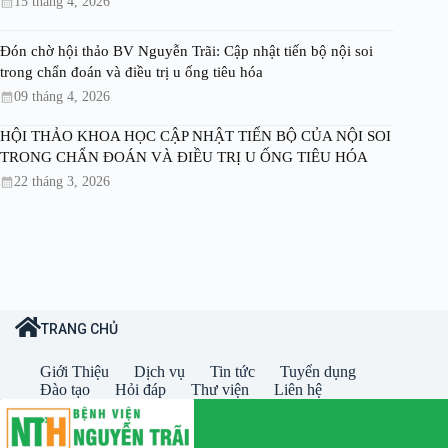
15 tháng 4, 2026
Đón chờ hội thảo BV Nguyễn Trãi: Cập nhật tiến bộ nội soi
trong chẩn đoán và điều trị u ống tiêu hóa
09 tháng 4, 2026
HỘI THẢO KHOA HỌC CẬP NHẬT TIẾN BỘ CỦA NỘI SOI
TRONG CHẨN ĐOÁN VÀ ĐIỀU TRỊ U ỐNG TIÊU HÓA
22 tháng 3, 2026
TRANG CHỦ
Giới Thiệu
Dịch vụ
Tin tức
Tuyển dụng
Đào tạo
Hỏi đáp
Thư viện
Liên hệ