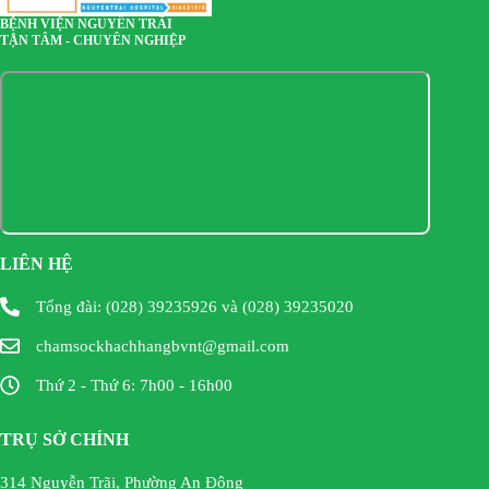
BỆNH VIỆN NGUYỄN TRÃI
TẬN TÂM - CHUYÊN NGHIỆP
LIÊN HỆ
Tổng đài: (028) 39235926 và (028) 39235020
chamsockhachhangbvnt@gmail.com
Thứ 2 - Thứ 6: 7h00 - 16h00
TRỤ SỞ CHÍNH
314 Nguyễn Trãi, Phường An Đông