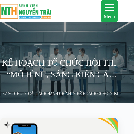
Chuyển
đến
phần
Menu
nội
dung
KẾ HOẠCH TỔ CHỨC HỘI THI
“MÔ HÌNH, SÁNG KIẾN CẢI
CÁCH HÀNH CHÍNH” NĂM
TRANG CHỦ
CẢI CÁCH HÀNH CHÍNH
KẾ HOẠCH CCHC
KẾ HOẠCH
2023