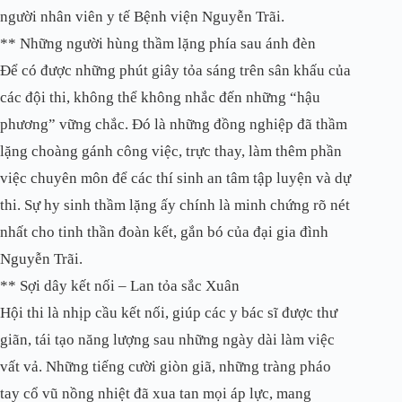
người nhân viên y tế Bệnh viện Nguyễn Trãi.
**
Những người hùng thầm lặng phía sau ánh đèn
Để có được những phút giây tỏa sáng trên sân khấu của
các đội thi, không thể không nhắc đến những “hậu
phương” vững chắc. Đó là những đồng nghiệp đã thầm
lặng choàng gánh công việc, trực thay, làm thêm phần
việc chuyên môn để các thí sinh an tâm tập luyện và dự
thi. Sự hy sinh thầm lặng ấy chính là minh chứng rõ nét
nhất cho tinh thần đoàn kết, gắn bó của đại gia đình
Nguyễn Trãi.
**
Sợi dây kết nối – Lan tỏa sắc Xuân
Hội thi là nhịp cầu kết nối, giúp các y bác sĩ được thư
giãn, tái tạo năng lượng sau những ngày dài làm việc
vất vả. Những tiếng cười giòn giã, những tràng pháo
tay cổ vũ nồng nhiệt đã xua tan mọi áp lực, mang