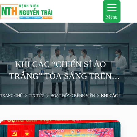
Chuyển
đến
phần
Menu
nội
dung
KHI CÁC “CHIẾN SĨ ÁO
TRẮNG” TỎA SÁNG TRÊN
SÂN KHẤU MỪNG XUÂN
TRANG CHỦ
TIN TỨC
HOẠT ĐỘNG BỆNH VIỆN
KHI CÁC “CHIẾN 
BÍNH NGỌ 2026