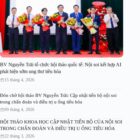
BV Nguyễn Trãi tổ chức hội thảo quốc tế: Nội soi kết hợp AI
phát hiện sớm ung thư tiêu hóa
15 tháng 4, 2026
Đón chờ hội thảo BV Nguyễn Trãi: Cập nhật tiến bộ nội soi
trong chẩn đoán và điều trị u ống tiêu hóa
09 tháng 4, 2026
HỘI THẢO KHOA HỌC CẬP NHẬT TIẾN BỘ CỦA NỘI SOI
TRONG CHẨN ĐOÁN VÀ ĐIỀU TRỊ U ỐNG TIÊU HÓA
22 tháng 3, 2026