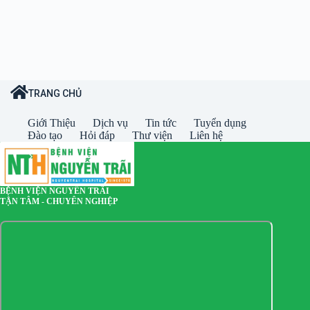
TRANG CHỦ
Giới Thiệu
Dịch vụ
Tin tức
Tuyển dụng
Đào tạo
Hỏi đáp
Thư viện
Liên hệ
BỆNH VIỆN NGUYỄN TRÃI
TẬN TÂM - CHUYÊN NGHIỆP