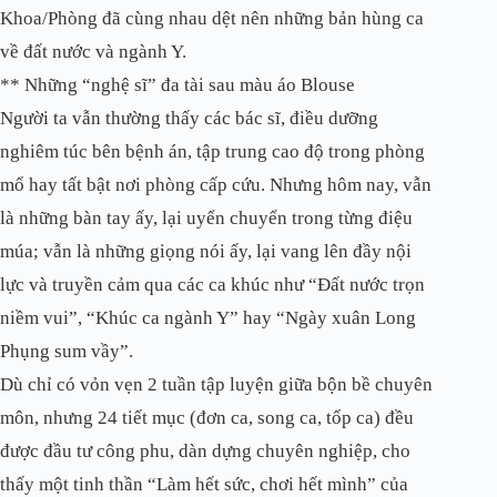
Khoa/Phòng đã cùng nhau dệt nên những bản hùng ca
về đất nước và ngành Y.
**
Những “nghệ sĩ” đa tài sau màu áo Blouse
Người ta vẫn thường thấy các bác sĩ, điều dưỡng
nghiêm túc bên bệnh án, tập trung cao độ trong phòng
mổ hay tất bật nơi phòng cấp cứu. Nhưng hôm nay, vẫn
là những bàn tay ấy, lại uyển chuyển trong từng điệu
múa; vẫn là những giọng nói ấy, lại vang lên đầy nội
lực và truyền cảm qua các ca khúc như “Đất nước trọn
niềm vui”, “Khúc ca ngành Y” hay “Ngày xuân Long
Phụng sum vầy”.
Dù chỉ có vỏn vẹn 2 tuần tập luyện giữa bộn bề chuyên
môn, nhưng 24 tiết mục (đơn ca, song ca, tốp ca) đều
được đầu tư công phu, dàn dựng chuyên nghiệp, cho
thấy một tinh thần “Làm hết sức, chơi hết mình” của