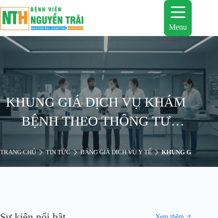
Chuyển
đến
phần
Menu
nội
dung
KHUNG GIÁ DỊCH VỤ KHÁM
BỆNH THEO THÔNG TƯ
02/2017/TT-BYT
TRANG CHỦ
TIN TỨC
BẢNG GIÁ DỊCH VỤ Y TẾ
KHUNG GIÁ DỊCH 
Sự kiện nổi bật
Xem thêm