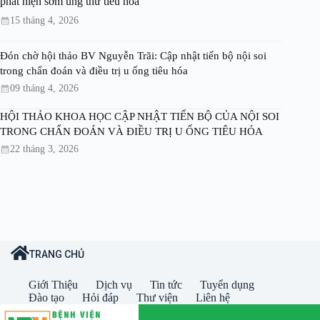
phát hiện sớm ung thư tiêu hóa
15 tháng 4, 2026
Đón chờ hội thảo BV Nguyễn Trãi: Cập nhật tiến bộ nội soi
trong chẩn đoán và điều trị u ống tiêu hóa
09 tháng 4, 2026
HỘI THẢO KHOA HỌC CẬP NHẬT TIẾN BỘ CỦA NỘI SOI
TRONG CHẨN ĐOÁN VÀ ĐIỀU TRỊ U ỐNG TIÊU HÓA
22 tháng 3, 2026
TRANG CHỦ
Giới Thiệu
Dịch vụ
Tin tức
Tuyển dụng
Đào tạo
Hỏi đáp
Thư viện
Liên hệ