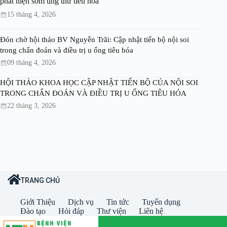
phát hiện sớm ung thư tiêu hóa
15 tháng 4, 2026
Đón chờ hội thảo BV Nguyễn Trãi: Cập nhật tiến bộ nội soi
trong chẩn đoán và điều trị u ống tiêu hóa
09 tháng 4, 2026
HỘI THẢO KHOA HỌC CẬP NHẬT TIẾN BỘ CỦA NỘI SOI
TRONG CHẨN ĐOÁN VÀ ĐIỀU TRỊ U ỐNG TIÊU HÓA
22 tháng 3, 2026
TRANG CHỦ
Giới Thiệu
Dịch vụ
Tin tức
Tuyển dụng
Đào tạo
Hỏi đáp
Thư viện
Liên hệ