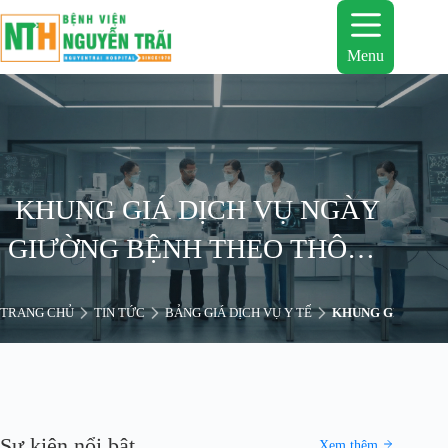
Chuyển
đến
phần
Menu
nội
dung
KHUNG GIÁ DỊCH VỤ NGÀY
GIƯỜNG BỆNH THEO THÔNG
TƯ 02/2017/TT-BYT (2)
TRANG CHỦ
TIN TỨC
BẢNG GIÁ DỊCH VỤ Y TẾ
KHUNG GIÁ DỊCH 
Sự kiện nổi bật
Xem thêm