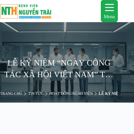
Chuyển
đến
phần
Menu
nội
dung
LỄ KỶ NIỆM “NGÀY CÔNG
TÁC XÃ HỘI VIỆT NAM” TẠI
BỆNH VIỆN NGUYỄN TRÃI
TRANG CHỦ
TIN TỨC
HOẠT ĐỘNG BỆNH VIỆN
LỄ KỶ NIỆM “NGÀ
NĂM 2019