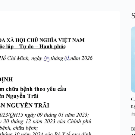
S
C
n
B