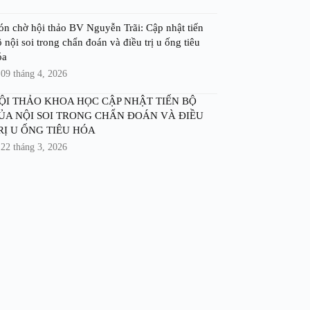
ón chờ hội thảo BV Nguyễn Trãi: Cập nhật tiến
 nội soi trong chẩn đoán và điều trị u ống tiêu
óa
09 tháng 4, 2026
ỘI THẢO KHOA HỌC CẬP NHẬT TIẾN BỘ
ỦA NỘI SOI TRONG CHẨN ĐOÁN VÀ ĐIỀU
RỊ U ỐNG TIÊU HÓA
22 tháng 3, 2026