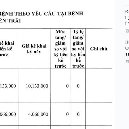
Đ
bộ
h
H
C
T