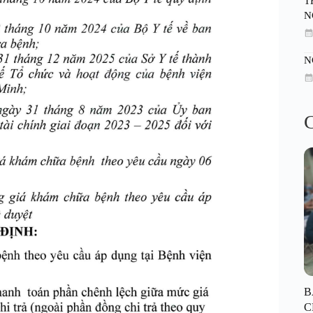
T
N
N
C
B
C