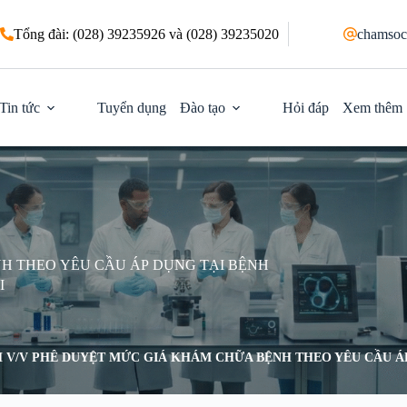
Tổng đài: (028) 39235926 và (028) 39235020
chamsoc
Tin tức
Tuyển dụng
Đào tạo
Hỏi đáp
Xem thêm
H THEO YÊU CẦU ÁP DỤNG TẠI BỆNH
I
 V/V PHÊ DUYỆT MỨC GIÁ KHÁM CHỮA BỆNH THEO YÊU CẦU ÁP