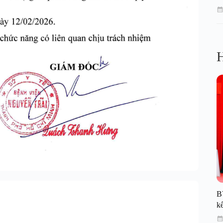
H
B
kế