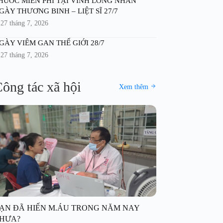
HUỐC MIỄN PHÍ TẠI VĨNH LONG NHÂN
GÀY THƯƠNG BINH – LIỆT SĨ 27/7
27 tháng 7, 2026
GÀY VIÊM GAN THẾ GIỚI 28/7
27 tháng 7, 2026
ông tác xã hội
Xem thêm
ẠN ĐÃ HIẾN M.ÁU TRONG NĂM NAY
HƯA?