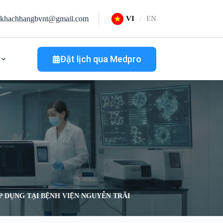
khachhangbvnt@gmail.com
VI
EN
Đặt lịch qua Medpro
 DỤNG TẠI BỆNH VIỆN NGUYỄN TRÃI