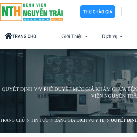
Chuyển
đến
THƯ CHÀO GIÁ
phần
nội
dung
Giới Thiệu
Dịch vụ
TRANG CHỦ
QUYẾT ĐỊNH V/V PHÊ DUYỆT MỨC GIÁ KHÁM CHỮA BỆN
VIỆN NGUYỄN TRÃ
TRANG CHỦ
TIN TỨC
BẢNG GIÁ DỊCH VỤ Y TẾ
QUYẾT ĐỊNH