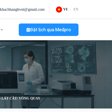
khachhangbvnt@gmail.com
VI
EN
Đặt lịch qua Medpro
 LÁT CẮT/ VÒNG QUAY