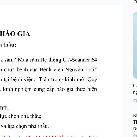
S
C
n
B
T
N