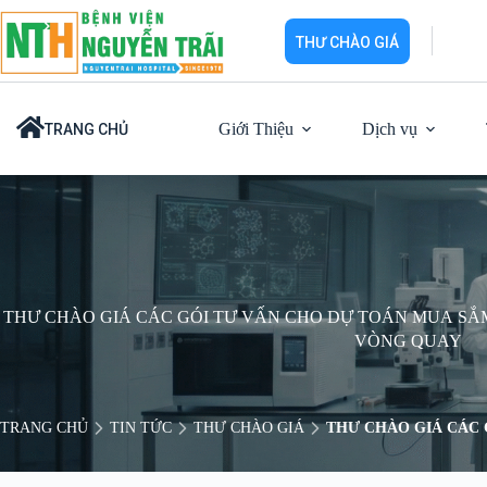
Chuyển
đến
THƯ CHÀO GIÁ
phần
nội
dung
Giới Thiệu
Dịch vụ
TRANG CHỦ
THƯ CHÀO GIÁ CÁC GÓI TƯ VẤN CHO DỰ TOÁN MUA SẮM
VÒNG QUAY
TRANG CHỦ
TIN TỨC
THƯ CHÀO GIÁ
THƯ CHÀO GIÁ CÁC 