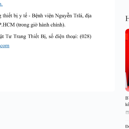
H
B
kế
Đ