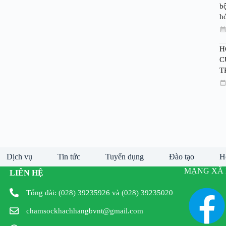
bộ
h
H
C
T
Dịch vụ
Tin tức
Tuyển dụng
Đào tạo
H
MẠNG XÃ 
LIÊN HỆ
Tổng đài: (028) 39235926 và (028) 39235020
chamsockhachhangbvnt@gmail.com