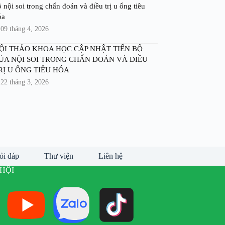
 nội soi trong chẩn đoán và điều trị u ống tiêu
óa
09 tháng 4, 2026
ỘI THẢO KHOA HỌC CẬP NHẬT TIẾN BỘ
ỦA NỘI SOI TRONG CHẨN ĐOÁN VÀ ĐIỀU
RỊ U ỐNG TIÊU HÓA
22 tháng 3, 2026
ỏi đáp
Thư viện
Liên hệ
HỘI