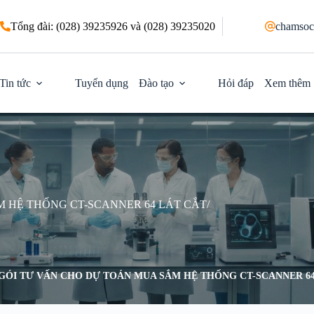
Tổng đài: (028) 39235926 và (028) 39235020
chamsoc
Tin tức
Tuyển dụng
Đào tạo
Hỏi đáp
Xem thêm
 HỆ THỐNG CT-SCANNER 64 LÁT CẮT/
GÓI TƯ VẤN CHO DỰ TOÁN MUA SẮM HỆ THỐNG CT-SCANNER 64