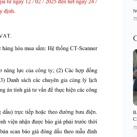
N
C
B
C