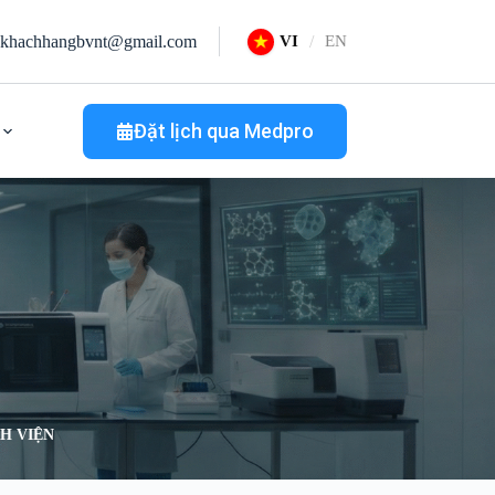
khachhangbvnt@gmail.com
VI
EN
Đặt lịch qua Medpro
H VIỆN