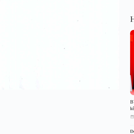
H
B
kế
Đ