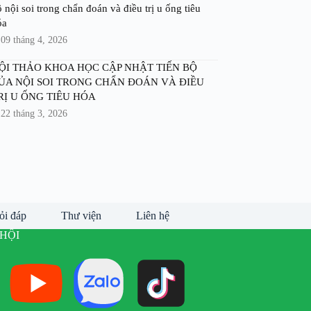
 nội soi trong chẩn đoán và điều trị u ống tiêu
óa
09 tháng 4, 2026
ỘI THẢO KHOA HỌC CẬP NHẬT TIẾN BỘ
ỦA NỘI SOI TRONG CHẨN ĐOÁN VÀ ĐIỀU
RỊ U ỐNG TIÊU HÓA
22 tháng 3, 2026
ỏi đáp
Thư viện
Liên hệ
HỘI