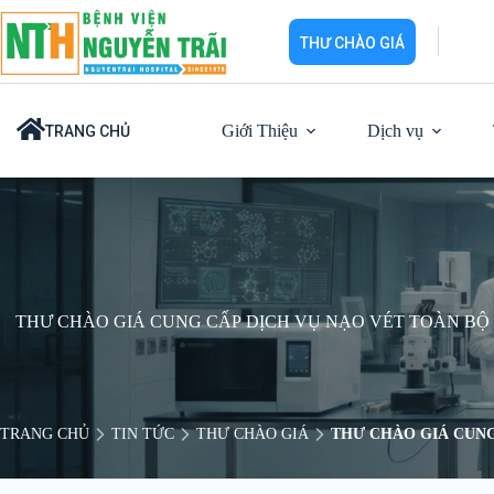
Chuyển
đến
THƯ CHÀO GIÁ
phần
nội
dung
Giới Thiệu
Dịch vụ
TRANG CHỦ
THƯ CHÀO GIÁ CUNG CẤP DỊCH VỤ NẠO VÉT TOÀN BỘ
TRANG CHỦ
TIN TỨC
THƯ CHÀO GIÁ
THƯ CHÀO GIÁ CUNG