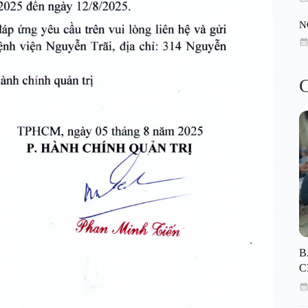
N
C
B
C