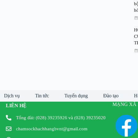
bộ
h
H
C
T
Dịch vụ
Tin tức
Tuyển dụng
Đào tạo
H
MẠNG XÃ 
LIÊN HỆ
Tổng đài: (028) 39235926 và (028) 39235020
chamsockhachhangbvnt@gmail.com