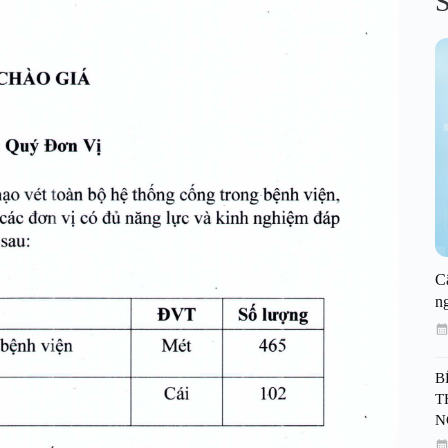
S
C
n
B
T
N