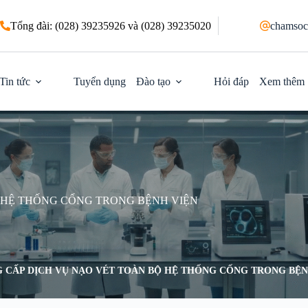
Tổng đài: (028) 39235926 và (028) 39235020
chamsoc
Tin tức
Tuyển dụng
Đào tạo
Hỏi đáp
Xem thêm
 HỆ THỐNG CỐNG TRONG BỆNH VIỆN
 CẤP DỊCH VỤ NẠO VÉT TOÀN BỘ HỆ THỐNG CỐNG TRONG BỆN