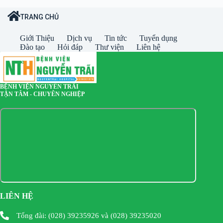
TRANG CHỦ
Giới Thiệu
Dịch vụ
Tin tức
Tuyển dụng
Đào tạo
Hỏi đáp
Thư viện
Liên hệ
BỆNH VIỆN NGUYỄN TRÃI
TẬN TÂM - CHUYÊN NGHIỆP
LIÊN HỆ
Tổng đài: (028) 39235926 và (028) 39235020