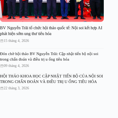
BV Nguyễn Trãi tổ chức hội thảo quốc tế: Nội soi kết hợp AI
phát hiện sớm ung thư tiêu hóa
15 tháng 4, 2026
Đón chờ hội thảo BV Nguyễn Trãi: Cập nhật tiến bộ nội soi
trong chẩn đoán và điều trị u ống tiêu hóa
09 tháng 4, 2026
HỘI THẢO KHOA HỌC CẬP NHẬT TIẾN BỘ CỦA NỘI SOI
TRONG CHẨN ĐOÁN VÀ ĐIỀU TRỊ U ỐNG TIÊU HÓA
22 tháng 3, 2026