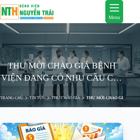
Chuyển
đến
phần
Menu
nội
dung
THƯ MỜI CHÀO GIÁ BỆNH
VIỆN ĐANG CÓ NHU CẦU CẢI
TẠO NHÀ VỆ SINH TẦNG
TRANG CHỦ
TIN TỨC
THƯ CHÀO GIÁ
THƯ MỜI CHÀO GIÁ BỆNH 
TRỆT VÀ CHỐNG THẤM SINO
KHOA KHÁM BỆNH VÀ KHOA
XÉT NGHIỆM