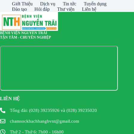
Giới Thiệu
Dịch vụ
Tin tức
Tuyển dụng
Đào tạo
Hỏi đáp
Thư viện
Liên hệ
BỆNH VIỆN NGUYỄN TRÃI
TẬN TÂM - CHUYÊN NGHIỆP
LIÊN HỆ
Tổng đài: (028) 39235926 và (028) 39235020
chamsockhachhangbvnt@gmail.com
Thứ 2 - Thứ 6: 7h00 - 16h00