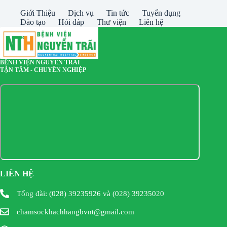
Giới Thiệu
Dịch vụ
Tin tức
Tuyển dụng
Đào tạo
Hỏi đáp
Thư viện
Liên hệ
BỆNH VIỆN NGUYỄN TRÃI
TẬN TÂM - CHUYÊN NGHIỆP
LIÊN HỆ
Tổng đài: (028) 39235926 và (028) 39235020
chamsockhachhangbvnt@gmail.com