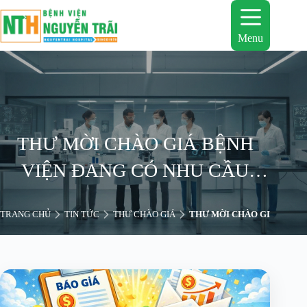
Chuyển
đến
phần
Menu
nội
dung
THƯ MỜI CHÀO GIÁ BỆNH
VIỆN ĐANG CÓ NHU CẦU
SỬA CHỮA, CẢI TẠO PHÒNG
TRANG CHỦ
TIN TỨC
THƯ CHÀO GIÁ
THƯ MỜI CHÀO GIÁ BỆNH 
KHÁM DỊCH VỤ NIỆU KHOA
VÀ PHÒNG KHÁM NAM KHOA