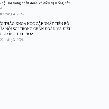
 nội soi trong chẩn đoán và điều trị u ống tiêu
óa
09 tháng 4, 2026
ỘI THẢO KHOA HỌC CẬP NHẬT TIẾN BỘ
ỦA NỘI SOI TRONG CHẨN ĐOÁN VÀ ĐIỀU
RỊ U ỐNG TIÊU HÓA
22 tháng 3, 2026