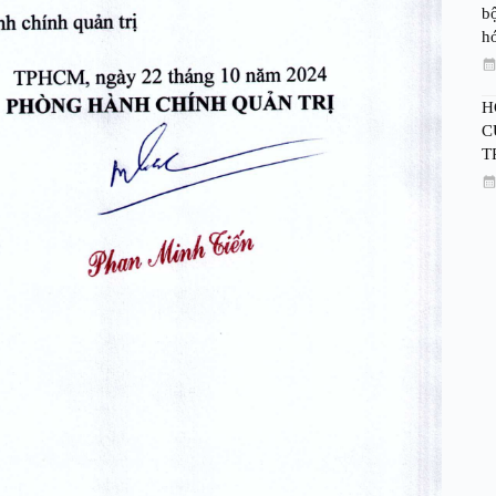
bộ
h
H
C
T