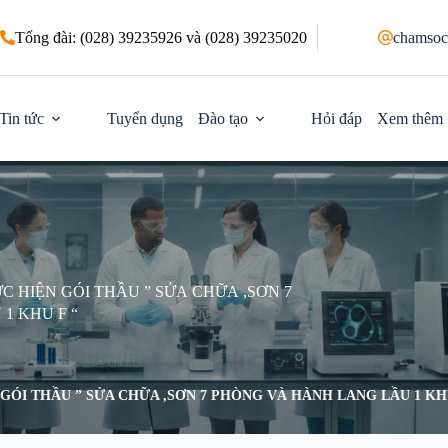
Tổng đài: (028) 39235926 và (028) 39235020
chamsoc
Tin tức
Tuyển dụng
Đào tạo
Hỏi đáp
Xem thêm
 HIỆN GÓI THẦU ” SỬA CHỮA ,SƠN 7
1 KHU F “
ÓI THẦU ” SỬA CHỮA ,SƠN 7 PHÒNG VÀ HÀNH LANG LẦU 1 KHU