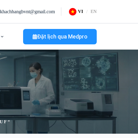
khachhangbvnt@gmail.com
VI
EN
Đặt lịch qua Medpro
 F “