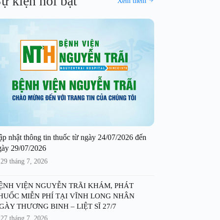
ự kiện nổi bật
Xem thêm
ập nhật thông tin thuốc từ ngày 24/07/2026 đến
gày 29/07/2026
29 tháng 7, 2026
ỆNH VIỆN NGUYỄN TRÃI KHÁM, PHÁT
HUỐC MIỄN PHÍ TẠI VĨNH LONG NHÂN
GÀY THƯƠNG BINH – LIỆT SĨ 27/7
27 tháng 7, 2026