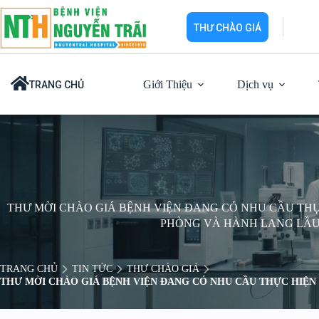
Chuyển
đến
THƯ CHÀO GIÁ
phần
nội
dung
Giới Thiệu
Dịch vụ
TRANG CHỦ
THƯ MỜI CHÀO GIÁ BỆNH VIỆN ĐANG CÓ NHU CẦU THỰC
PHÒNG VÀ HÀNH LANG LẦU 
TRANG CHỦ
TIN TỨC
THƯ CHÀO GIÁ
THƯ MỜI CHÀO GIÁ BỆNH VIỆN ĐANG CÓ NHU CẦU THỰC HIỆN G