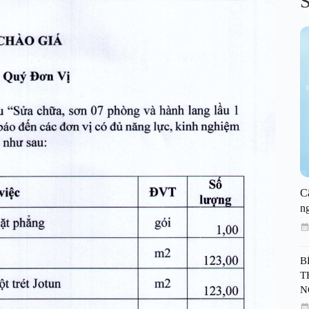
S
C
n
B
T
N