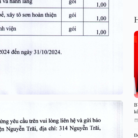
H
B
kế
Đ