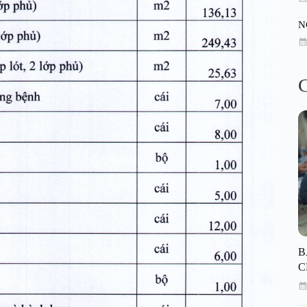
N
C
B
C