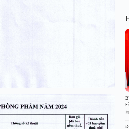
H
B
kế
Đ