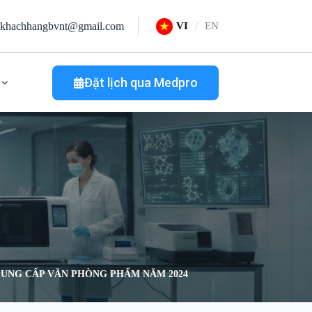
khachhangbvnt@gmail.com
VI
EN
Đặt lịch qua Medpro
CUNG CẤP VĂN PHÒNG PHẨM NĂM 2024