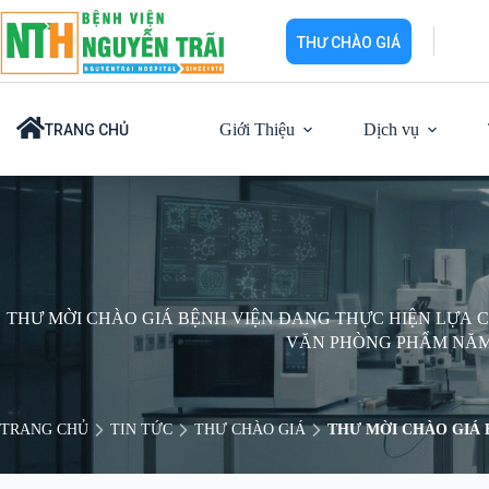
Chuyển
đến
THƯ CHÀO GIÁ
phần
nội
dung
Giới Thiệu
Dịch vụ
TRANG CHỦ
THƯ MỜI CHÀO GIÁ BỆNH VIỆN ĐANG THỰC HIỆN LỰA 
VĂN PHÒNG PHẨM NĂM
TRANG CHỦ
TIN TỨC
THƯ CHÀO GIÁ
THƯ MỜI CHÀO GIÁ 