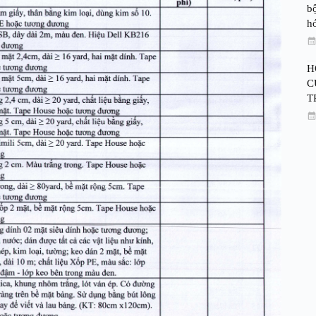
bộ
h
H
C
T