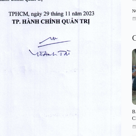
N
C
B
C