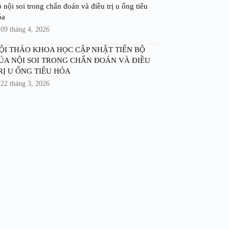
 nội soi trong chẩn đoán và điều trị u ống tiêu
óa
09 tháng 4, 2026
ỘI THẢO KHOA HỌC CẬP NHẬT TIẾN BỘ
ỦA NỘI SOI TRONG CHẨN ĐOÁN VÀ ĐIỀU
RỊ U ỐNG TIÊU HÓA
22 tháng 3, 2026