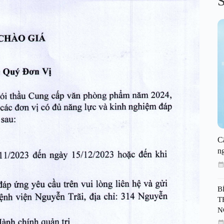
S
C
n
B
T
N