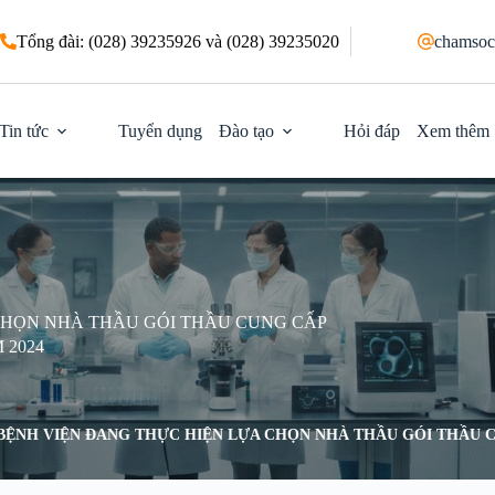
Tổng đài: (028) 39235926 và (028) 39235020
chamsoc
Tin tức
Tuyển dụng
Đào tạo
Hỏi đáp
Xem thêm
CHỌN NHÀ THẦU GÓI THẦU CUNG CẤP
 2024
BỆNH VIỆN ĐANG THỰC HIỆN LỰA CHỌN NHÀ THẦU GÓI THẦU 