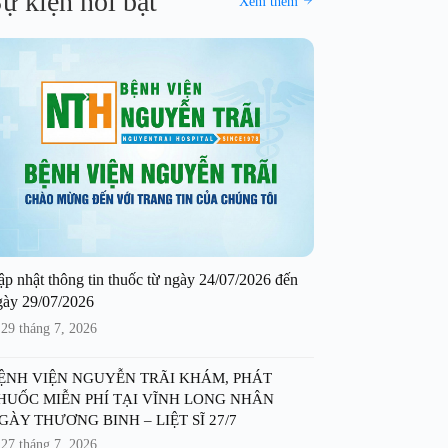
ự kiện nổi bật
Xem thêm
ập nhật thông tin thuốc từ ngày 24/07/2026 đến
gày 29/07/2026
29 tháng 7, 2026
ỆNH VIỆN NGUYỄN TRÃI KHÁM, PHÁT
HUỐC MIỄN PHÍ TẠI VĨNH LONG NHÂN
GÀY THƯƠNG BINH – LIỆT SĨ 27/7
27 tháng 7, 2026