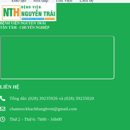
Đào tạo
Hỏi đáp
Thư viện
Liên hệ
BỆNH VIỆN NGUYỄN TRÃI
TẬN TÂM - CHUYÊN NGHIỆP
LIÊN HỆ
Tổng đài: (028) 39235926 và (028) 39235020
chamsockhachhangbvnt@gmail.com
Thứ 2 - Thứ 6: 7h00 - 16h00