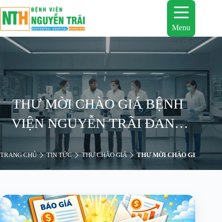
Chuyển
đến
phần
Menu
nội
dung
THƯ MỜI CHÀO GIÁ BỆNH
VIỆN NGUYỄN TRÃI ĐANG
CÓ NHU CẦU CUNG CẤP MỚI
TRANG CHỦ
TIN TỨC
THƯ CHÀO GIÁ
THƯ MỜI CHÀO GIÁ BỆNH 
VÀ MUA SẮM VẬT TƯ PHỤC
VỤ CÔNG TÁC KHÁM CHỮA
BỆNH