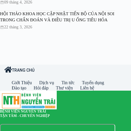
09 tháng 4, 2026
HỘI THẢO KHOA HỌC CẬP NHẬT TIẾN BỘ CỦA NỘI SOI
TRONG CHẨN ĐOÁN VÀ ĐIỀU TRỊ U ỐNG TIÊU HÓA
22 tháng 3, 2026
TRANG CHỦ
Giới Thiệu
Dịch vụ
Tin tức
Tuyển dụng
Đào tạo
Hỏi đáp
Thư viện
Liên hệ
BỆNH VIỆN NGUYỄN TRÃI
TẬN TÂM - CHUYÊN NGHIỆP