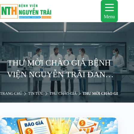
Chuyển
đến
phần
Menu
nội
dung
THƯ MỜI CHÀO GIÁ BỆNH
VIỆN NGUYỄN TRÃI ĐANG
CÓ NHU CẦU MUA MỘT MÁY
TRANG CHỦ
TIN TỨC
THƯ CHÀO GIÁ
THƯ MỜI CHÀO GIÁ BỆNH 
CHỦ LƯU TRỮ DATA VÀ
CHẠY MẠNG NỘI BỘ