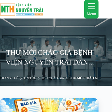
Chuyển
đến
phần
Menu
nội
dung
THƯ MỜI CHÀO GIÁ BỆNH
VIỆN NGUYỄN TRÃI ĐANG
CÓ NHU CẦU MUA SẮM VẬT
TRANG CHỦ
TIN TỨC
THƯ CHÀO GIÁ
THƯ MỜI CHÀO GIÁ BỆNH 
TƯ HÓA CHẤT SỬ DỤNG CHO
CÔNG TÁC KHÁM CHỮA
BỆNH