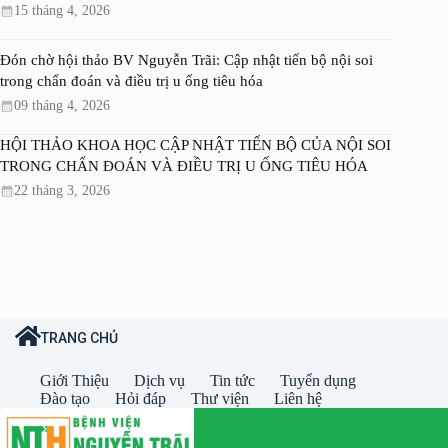
15 tháng 4, 2026
Đón chờ hội thảo BV Nguyễn Trãi: Cập nhật tiến bộ nội soi
trong chẩn đoán và điều trị u ống tiêu hóa
09 tháng 4, 2026
HỘI THẢO KHOA HỌC CẬP NHẬT TIẾN BỘ CỦA NỘI SOI
TRONG CHẨN ĐOÁN VÀ ĐIỀU TRỊ U ỐNG TIÊU HÓA
22 tháng 3, 2026
TRANG CHỦ
Giới Thiệu
Dịch vụ
Tin tức
Tuyển dụng
Đào tạo
Hỏi đáp
Thư viện
Liên hệ