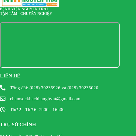
BỆNH VIỆN NGUYỄN TRÃI
TẬN TÂM - CHUYÊN NGHIỆP
LIÊN HỆ
Tổng đài: (028) 39235926 và (028) 39235020
chamsockhachhangbvnt@gmail.com
Thứ 2 - Thứ 6: 7h00 - 16h00
TRỤ SỞ CHÍNH