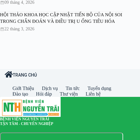
09 tháng 4, 2026
HỘI THẢO KHOA HỌC CẬP NHẬT TIẾN BỘ CỦA NỘI SOI
TRONG CHẨN ĐOÁN VÀ ĐIỀU TRỊ U ỐNG TIÊU HÓA
22 tháng 3, 2026
TRANG CHỦ
Giới Thiệu
Dịch vụ
Tin tức
Tuyển dụng
Đào tạo
Hỏi đáp
Thư viện
Liên hệ
BỆNH VIỆN NGUYỄN TRÃI
TẬN TÂM - CHUYÊN NGHIỆP