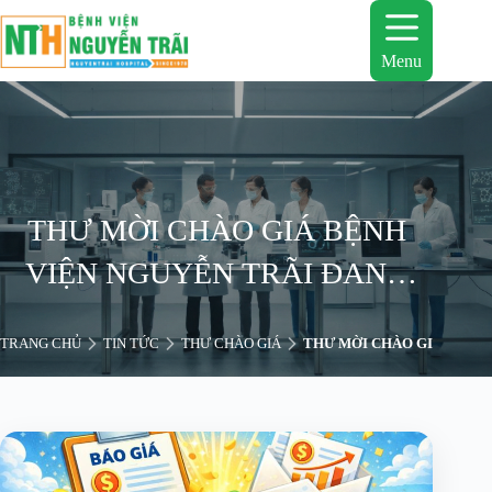
Chuyển
đến
phần
Menu
nội
dung
THƯ MỜI CHÀO GIÁ BỆNH
VIỆN NGUYỄN TRÃI ĐANG
CÓ NHU CẦU MUA THIẾT BỊ Ổ
TRANG CHỦ
TIN TỨC
THƯ CHÀO GIÁ
THƯ MỜI CHÀO GIÁ BỆNH 
CỨNG LƯU TRỮ HÌNH ẢNH
CAMERA